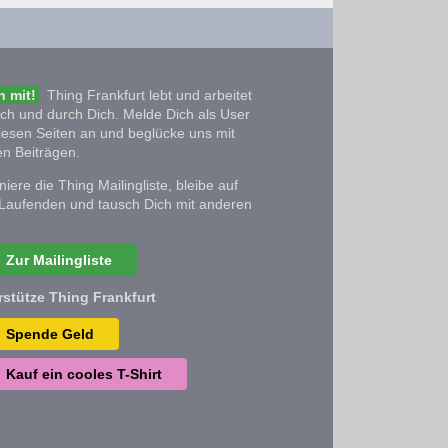
 mit!
Thing Frankfurt lebt und arbeitet
ich und durch Dich. Melde Dich als User
iesen Seiten an und beglücke uns mit
n Beiträgen.
iere die Thing Mailingliste, bleibe auf
Laufenden und tausch Dich mit anderen
Zur Mailingliste
rstütze Thing Frankfurt
Spende Geld
Kauf ein cooles T-Shirt