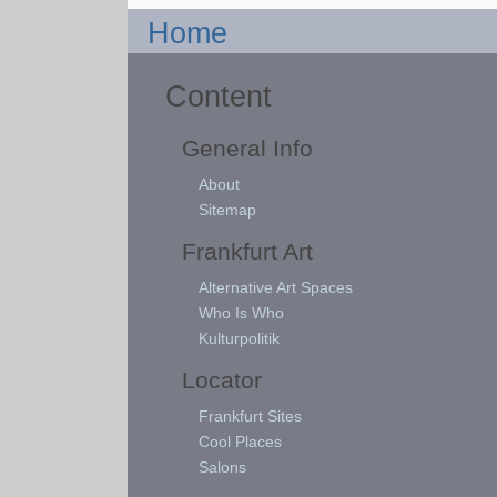
Home
Content
General Info
About
Sitemap
Frankfurt Art
Alternative Art Spaces
Who Is Who
Kulturpolitik
Locator
Frankfurt Sites
Cool Places
Salons