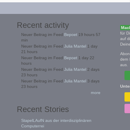
Recent activity
Mach
für D
Neuer Beitrag im Feed
Bepoet
19 hours 57
auf d
min
Deine
Neuer Beitrag im Feed
Julia Mantel
1 day
21 hours
Abonn
Neuer Beitrag im Feed
Bepoet
1 day 22
dem 
hours
aus.
Neuer Beitrag im Feed
Julia Mantel
2 days
23 hours
Neuer Beitrag im Feed
Julia Mantel
3 days
Unte
23 hours
more
Recent Stories
StapelLAufN aus der interdisziplinären
Computerrei