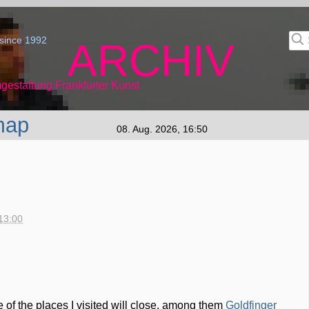
since 1992
ARCHIV
gestaltung Frankfurter Kunst
map
08. Aug. 2026, 16:50
13:00
 of the places I visited will close, among them
Goldfinger