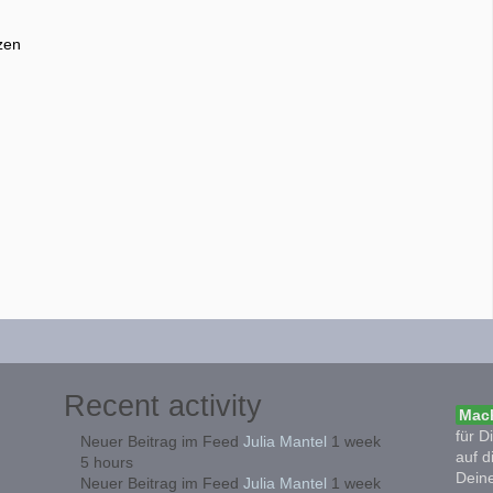
zen
Recent activity
Mach
für D
Neuer Beitrag im Feed
Julia Mantel
1 week
auf d
5 hours
Deine
Neuer Beitrag im Feed
Julia Mantel
1 week