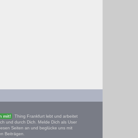
 mit!
Thing Frankfurt lebt und arbeitet
ich und durch Dich. Melde Dich als User
iesen Seiten an und beglücke uns mit
n Beiträgen.