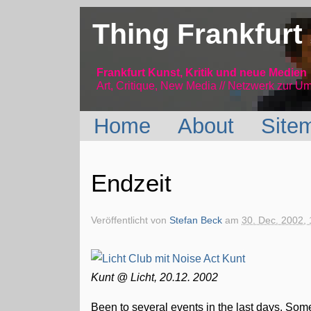
Thing Frankfurt
Frankfurt Kunst, Kritik und neue Medien
Art, Critique, New Media // Netzwerk
zur Um
Home
About
Site
Endzeit
Veröffentlicht von
Stefan Beck
am
30. Dec. 2002, 
Kunt @ Licht, 20.12. 2002
Been to several events in the last days. Some