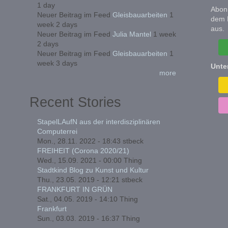
1 day
Abonn
Neuer Beitrag im Feed
Gleisbauarbeiten
1
dem 
week 2 days
aus.
Neuer Beitrag im Feed
Julia Mantel
1 week
2 days
Neuer Beitrag im Feed
Gleisbauarbeiten
1
week 3 days
Unte
more
Recent Stories
StapelLAufN aus der interdisziplinären
Computerrei
Mon., 28.11. 2022 - 18:43
stbeck
FREIHEIT (Corona 2020/21)
Wed., 15.09. 2021 - 00:00
Thing
Stadtkind Blog zu Kunst und Kultur
Thu., 23.05. 2019 - 12:21
stbeck
FRANKFURT IN GRÜN
Sat., 04.05. 2019 - 14:10
Thing
Frankfurt
Sun., 03.03. 2019 - 16:37
Thing