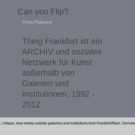
Can you Flip?
Thing Flipboard
Thing Frankfurt ist ein
ARCHIV und soziales
Netzwerk für Kunst
außerhalb von
Galerien und
Institutionen, 1992 -
2012.
t, critique, new media outside galleries and institutions from Frankfurt/Main, Germa