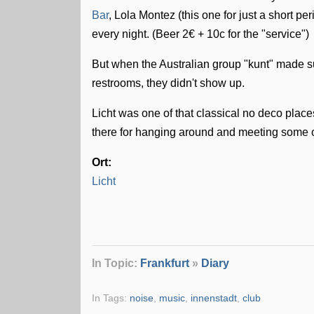
Bar
, Lola Montez (this one for just a short per
every night. (Beer 2€ + 10c for the "service")
But when the Australian group "kunt" made suc
restrooms, they didn't show up.
Licht was one of that classical no deco pla
there for hanging around and meeting some o
Ort:
Licht
In Topic:
Frankfurt
»
Diary
In Tags:
noise
,
music
,
innenstadt
,
club