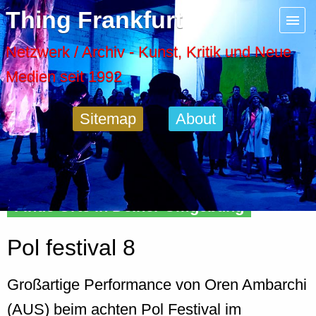
Menu
Thing Frankfurt
Artspaces
Netzwerk / Archiv - Kunst, Kritik und Neue
Medien seit 1992
Cool Places
Sitemap
About
Frankfurt Diary
Activity
Finde Orte in Deiner Umgebung
Recent Posts
Pol festival 8
Home
Großartige Performance von Oren Ambarchi
(AUS) beim achten Pol Festival im