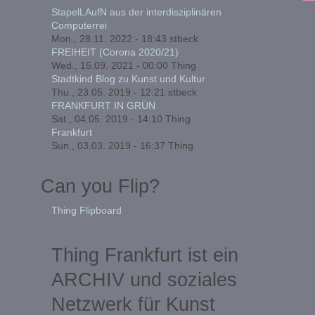
StapelLAufN aus der interdisziplinären
Computerrei
Mon., 28.11. 2022 - 18:43
stbeck
FREIHEIT (Corona 2020/21)
Wed., 15.09. 2021 - 00:00
Thing
Stadtkind Blog zu Kunst und Kultur
Thu., 23.05. 2019 - 12:21
stbeck
FRANKFURT IN GRÜN
Sat., 04.05. 2019 - 14:10
Thing
Frankfurt
Sun., 03.03. 2019 - 16:37
Thing
Can you Flip?
Thing Flipboard
Thing Frankfurt ist ein
ARCHIV und soziales
Netzwerk für Kunst