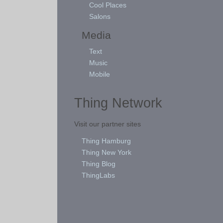
Cool Places
Salons
Media
Text
Music
Mobile
Thing Network
Visit our partner sites
Thing Hamburg
Thing New York
Thing Blog
ThingLabs