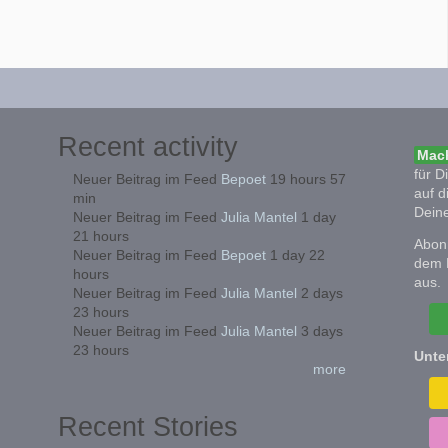
Recent activity
Mach
für D
Neuer Beitrag im Feed
Bepoet
19 hours 57
auf d
min
Deine
Neuer Beitrag im Feed
Julia Mantel
1 day
21 hours
Abonn
Neuer Beitrag im Feed
Bepoet
1 day 22
dem 
hours
aus.
Neuer Beitrag im Feed
Julia Mantel
2 days
23 hours
Neuer Beitrag im Feed
Julia Mantel
3 days
23 hours
Unte
more
Recent Stories