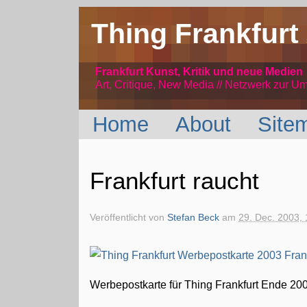
Thing Frankfurt
Frankfurt Kunst, Kritik und neue Medien
Art, Critique, New Media // Netzwerk
zur Um
Home
About
Site
Frankfurt raucht
Veröffentlicht von
Stefan Beck
am
29. Dec. 2003, 
Werbepostkarte für Thing Frankfurt Ende 2003