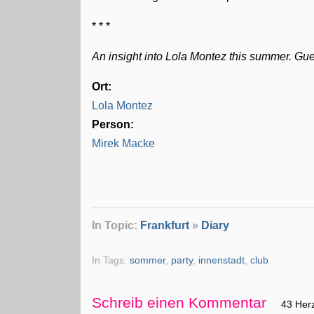
* * *
An insight into Lola Montez this summer. Gues
Ort:
Lola Montez
Person:
Mirek Macke
In Topic:
Frankfurt
»
Diary
In Tags:
sommer
,
party
,
innenstadt
,
club
Schreib einen Kommentar
43 Her