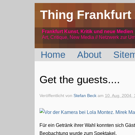
Thing Frankfurt
Frankfurt Kunst, Kritik und neue Medien
Art, Critique, New Media // Netzwerk
zur Um
Home
About
Site
Get the guests....
Veröffentlicht von
Stefan Beck
am
10. Aug. 2004, 
Für ein Getränk ihrer Wahl konnten sich Gä
Beobachtung wurde zum Spektakel.