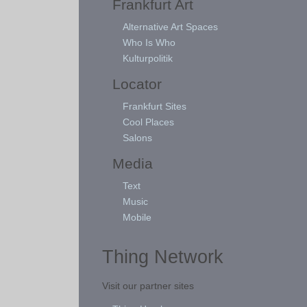
Frankfurt Art
Alternative Art Spaces
Who Is Who
Kulturpolitik
Locator
Frankfurt Sites
Cool Places
Salons
Media
Text
Music
Mobile
Thing Network
Visit our partner sites