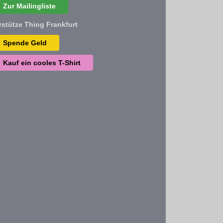
Zur Mailingliste
rstütze Thing Frankfurt
Spende Geld
Kauf ein cooles T-Shirt