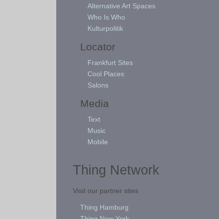
Alternative Art Spaces
Who Is Who
Kulturpolitik
Locator
Frankfurt Sites
Cool Places
Salons
Media
Text
Music
Mobile
Thing Network
Visit our partner sites
Thing Hamburg
Thing New York