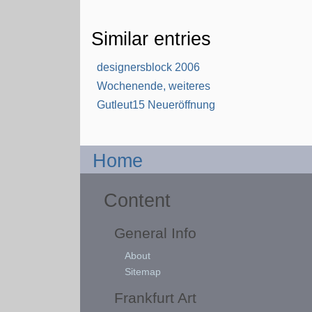
Similar entries
designersblock 2006
Wochenende, weiteres
Gutleut15 Neueröffnung
Home
Content
General Info
About
Sitemap
Frankfurt Art