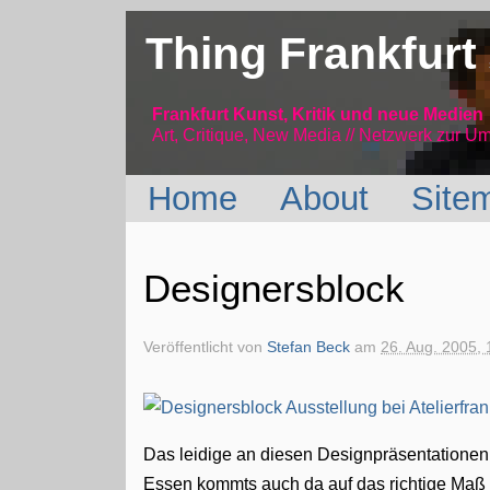
Thing Frankfurt
Frankfurt Kunst, Kritik und neue Medien
Art, Critique, New Media // Netzwerk
zur Um
Home
About
Site
Designersblock
Veröffentlicht von
Stefan Beck
am
26. Aug. 2005, 
Das leidige an diesen Designpräsentationen 
Essen kommts auch da auf das richtige Maß