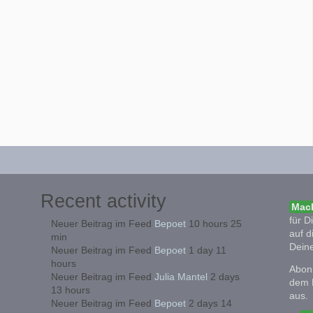
Recent activity
Mach
für D
Neuer Beitrag im Feed
Bepoet
10 hours 25
auf d
min
Deine
Neuer Beitrag im Feed
Bepoet
1 day 11
hours
Abonn
Neuer Beitrag im Feed
Julia Mantel
2 days
dem 
13 hours
aus.
Neuer Beitrag im Feed
Bepoet
2 days 14