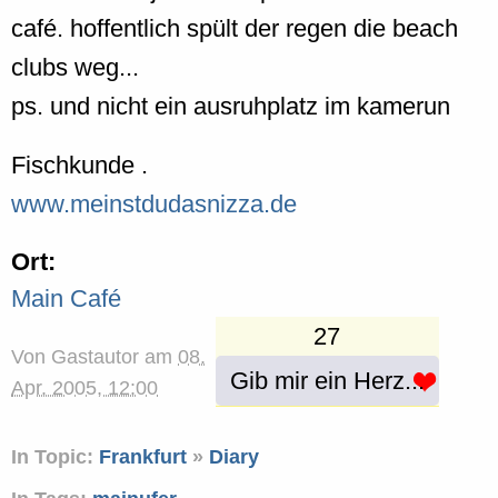
café. hoffentlich spült der regen die beach
clubs weg...
ps. und nicht ein ausruhplatz im kamerun
Fischkunde .
www.meinstdudasnizza.de
Ort:
Main Café
27
Von
Gastautor
am
08.
Gib mir ein Herz...
Apr. 2005, 12:00
In Topic:
Frankfurt
»
Diary