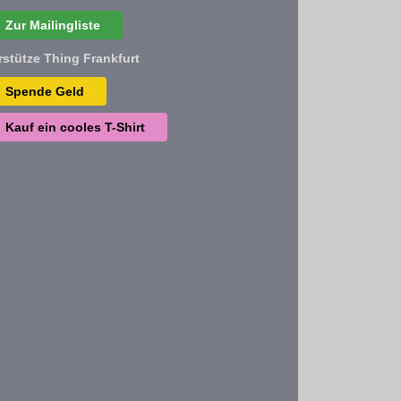
Zur Mailingliste
rstütze Thing Frankfurt
Spende Geld
Kauf ein cooles T-Shirt