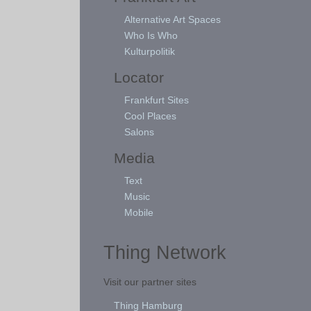
Alternative Art Spaces
Who Is Who
Kulturpolitik
Locator
Frankfurt Sites
Cool Places
Salons
Media
Text
Music
Mobile
Thing Network
Visit our partner sites
Thing Hamburg