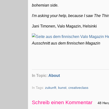
bohemian side.
I'm asking your help, because I saw The Thin
Jani Timonen, Valo Magazin, Helsinki
Ausschnitt aus dem finnischen Magazin
In Topic:
About
In Tags:
zukunft
,
kunst
,
creativeclass
Schreib einen Kommentar
48 Her