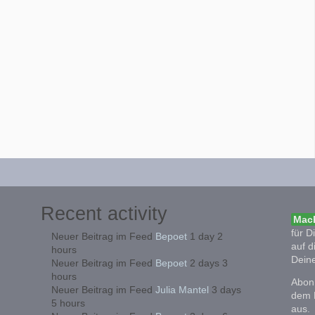
Recent activity
Mach
für D
Neuer Beitrag im Feed
Bepoet
1 day 2
auf d
hours
Deine
Neuer Beitrag im Feed
Bepoet
2 days 3
hours
Abonn
Neuer Beitrag im Feed
Julia Mantel
3 days
dem 
5 hours
aus.