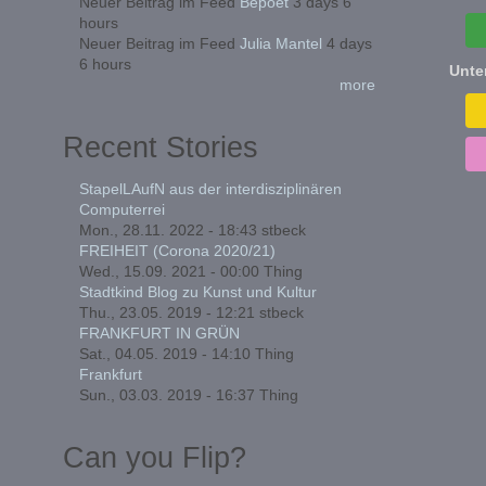
Neuer Beitrag im Feed
Bepoet
3 days 6
hours
Neuer Beitrag im Feed
Julia Mantel
4 days
6 hours
Unte
more
Recent Stories
StapelLAufN aus der interdisziplinären
Computerrei
Mon., 28.11. 2022 - 18:43
stbeck
FREIHEIT (Corona 2020/21)
Wed., 15.09. 2021 - 00:00
Thing
Stadtkind Blog zu Kunst und Kultur
Thu., 23.05. 2019 - 12:21
stbeck
FRANKFURT IN GRÜN
Sat., 04.05. 2019 - 14:10
Thing
Frankfurt
Sun., 03.03. 2019 - 16:37
Thing
Can you Flip?