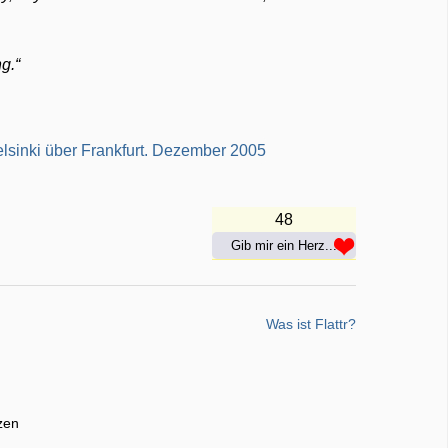
g.“
48
Gib mir ein Herz...
Was ist Flattr?
zen