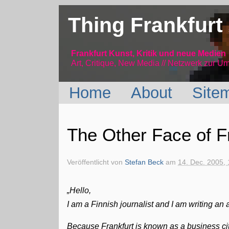
Thing Frankfurt
Frankfurt Kunst, Kritik und neue Medien
Art, Critique, New Media // Netzwerk
zur Um
Home
About
Site
The Other Face of F
Veröffentlicht von
Stefan Beck
am
14. Dec. 2005, 
„Hello,
I am a Finnish journalist and I am writing an 
Because Frankfurt is known as a business city