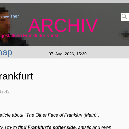
since 1992
ARCHIV
gestaltung Frankfurter Kunst
map
07. Aug. 2026, 15:30
rankfurt
17:43
article about "The Other Face of Frankfurt (Main)".
, I try to
find Frankfurt's softer side
, artistic and even