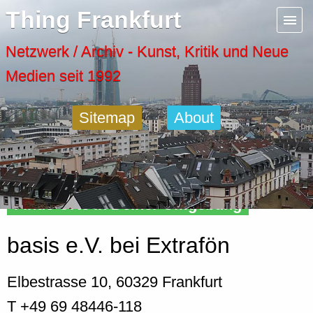
Menu
Thing Frankfurt
Artspaces
Netzwerk / Archiv - Kunst, Kritik und Neue
Medien seit 1992
Cool Places
Sitemap
About
Frankfurt Diary
Activity
Finde Orte in Deiner Umgebung
Recent Posts
basis e.V. bei Extrafön
Home
Elbestrasse 10, 60329 Frankfurt
T +49 69 48446-118