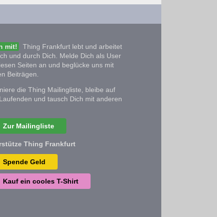
 mit!
Thing Frankfurt lebt und arbeitet
ich und durch Dich. Melde Dich als User
iesen Seiten an und beglücke uns mit
n Beiträgen.
iere die Thing Mailingliste, bleibe auf
Laufenden und tausch Dich mit anderen
Zur Mailingliste
rstütze Thing Frankfurt
Spende Geld
Kauf ein cooles T-Shirt