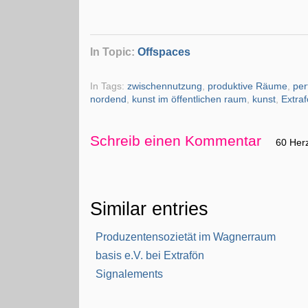
In Topic:
Offspaces
In Tags:
zwischennutzung
,
produktive Räume
,
pe
nordend
,
kunst im öffentlichen raum
,
kunst
,
Extra
Schreib einen Kommentar
60 Her
Similar entries
Produzentensozietät im Wagnerraum
basis e.V. bei Extrafön
Signalements