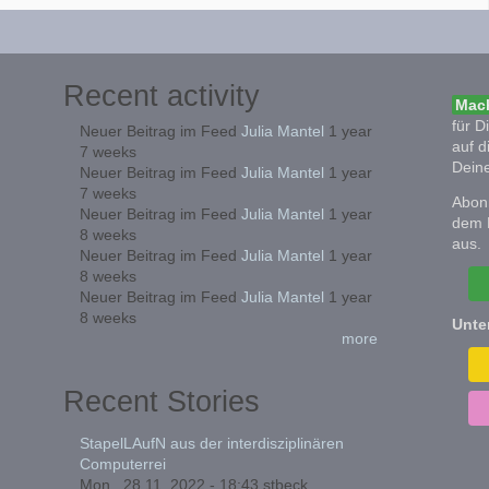
Recent activity
Mach
für D
Neuer Beitrag im Feed
Julia Mantel
1 year
auf d
7 weeks
Deine
Neuer Beitrag im Feed
Julia Mantel
1 year
7 weeks
Abonn
Neuer Beitrag im Feed
Julia Mantel
1 year
dem 
8 weeks
aus.
Neuer Beitrag im Feed
Julia Mantel
1 year
8 weeks
Neuer Beitrag im Feed
Julia Mantel
1 year
8 weeks
Unte
more
Recent Stories
StapelLAufN aus der interdisziplinären
Computerrei
Mon., 28.11. 2022 - 18:43
stbeck