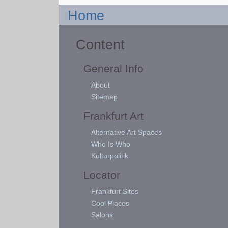
Home
Content
General Info
About
Sitemap
Frankfurt Art
Alternative Art Spaces
Who Is Who
Kulturpolitik
Locator
Frankfurt Sites
Cool Places
Salons