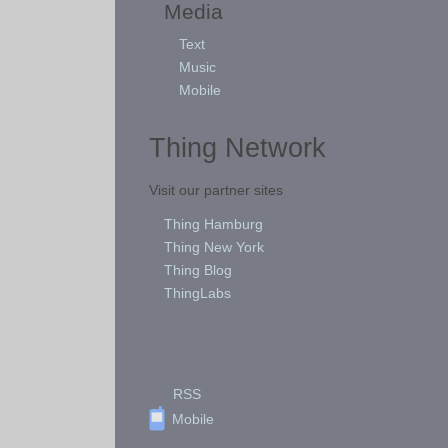
Media
Text
Music
Mobile
Thing Network
Visit our partner sites
Thing Hamburg
Thing New York
Thing Blog
ThingLabs
RSS
Mobile