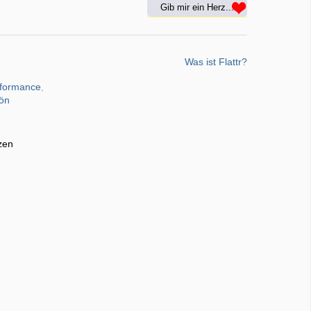
Gib mir ein Herz...
Was ist Flattr?
rformance
,
fön
zen