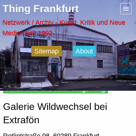
Menu
Thing Frankfurt
Artspaces
Netzwerk / Archiv - Kunst, Kritik und Neue
Medien seit 1992
Cool Places
Sitemap
About
Frankfurt Diary
Activity
Finde Orte in Deiner Umgebung
Recent Posts
Galerie Wildwechsel bei
Home
Extrafön
Rotlintstraße 98, 60389 Frankfurt