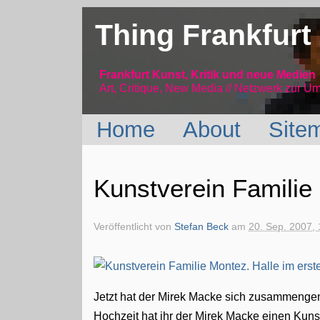
Thing Frankfurt
Frankfurt Kunst, Kritik und neue Medien
Art, Critique, New Media // Netzwerk
zur Um
Home
About
Site
Kunstverein Familie
Veröffentlicht von
Stefan Beck
am
20. Sep. 2007, 
Jetzt hat der Mirek Macke sich zusammengen
Hochzeit hat ihr der Mirek Macke einen Kuns