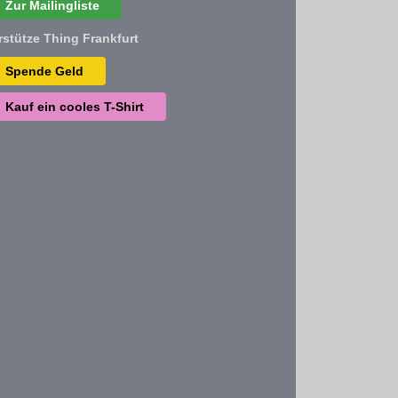
Zur Mailingliste
rstütze Thing Frankfurt
Spende Geld
Kauf ein cooles T-Shirt