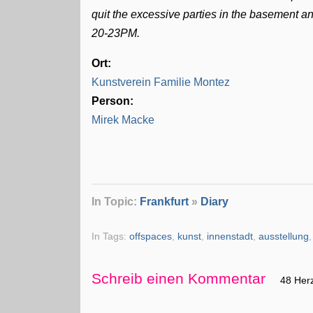
quit the excessive parties in the basement a
20-23PM.
Ort:
Kunstverein Familie Montez
Person:
Mirek Macke
In Topic:
Frankfurt
»
Diary
In Tags:
offspaces
,
kunst
,
innenstadt
,
ausstellung
Schreib einen Kommentar
48 Her