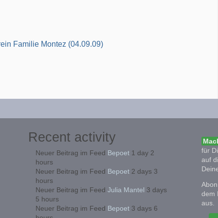
ein Familie Montez (04.09.09)
Recent activity
Mach
für D
Neuer Beitrag im Feed
Bepoet
1 day 2
auf d
hours
Deine
Neuer Beitrag im Feed
Bepoet
2 days 3
hours
Abonn
Neuer Beitrag im Feed
Julia Mantel
3 days
dem 
5 hours
aus.
Neuer Beitrag im Feed
Bepoet
3 days 6
hours