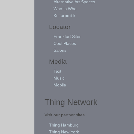
Alternative Art Spaces
Who Is Who
Kulturpolitik
Locator
Frankfurt Sites
Cool Places
Salons
Media
Text
Music
Mobile
Thing Network
Visit our partner sites
Thing Hamburg
Thing New York