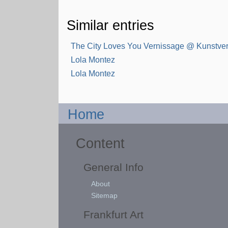
Similar entries
The City Loves You Vernissage @ Kunstver
Lola Montez
Lola Montez
Home
Content
General Info
About
Sitemap
Frankfurt Art