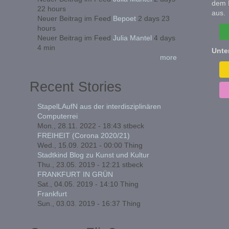
dem 
22 hours
aus.
Neuer Beitrag im Feed
Bepoet
2 days 23
hours
Neuer Beitrag im Feed
Julia Mantel
4 days
4 min
Unte
more
Recent Stories
StapelLAufN aus der interdisziplinären
Computerrei
Mon., 28.11. 2022 - 18:43
stbeck
FREIHEIT (Corona 2020/21)
Wed., 15.09. 2021 - 00:00
Thing
Stadtkind Blog zu Kunst und Kultur
Thu., 23.05. 2019 - 12:21
stbeck
FRANKFURT IN GRÜN
Sat., 04.05. 2019 - 14:10
Thing
Frankfurt
Sun., 03.03. 2019 - 16:37
Thing