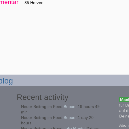
mentar
35 Herzen
blog
Recent activity
Mach
für D
Neuer Beitrag im Feed
Bepoet
19 hours 49
auf d
min
Deine
Neuer Beitrag im Feed
Bepoet
1 day 20
hours
Abonn
Neuer Beitrag im Feed
Julia Mantel
2 days