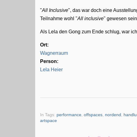
"
All Inclusive
", das war doch eine Ausstellung
Teilnahme wohl "
All inclusive
" gewesen sei
Als Lela den Gong zum Ende schlug, war ic
Ort:
Wagnerraum
Person:
Lela Heier
In Tags:
performance
,
offspaces
,
nordend
,
handlu
artspace