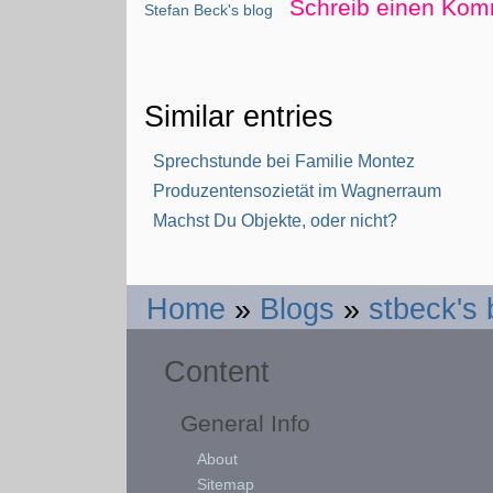
Schreib einen Kom
Stefan Beck's blog
Similar entries
Sprechstunde bei Familie Montez
Produzentensozietät im Wagnerraum
Machst Du Objekte, oder nicht?
Home
»
Blogs
»
stbeck's 
Content
General Info
About
Sitemap