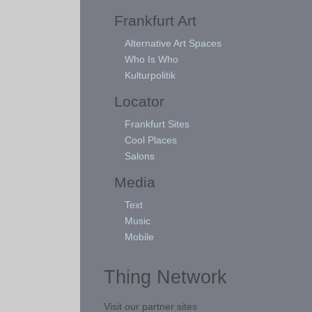
Frankfurt Art
Alternative Art Spaces
Who Is Who
Kulturpolitik
Locator
Frankfurt Sites
Cool Places
Salons
Media
Text
Music
Mobile
Thing Network
Visit our partner sites