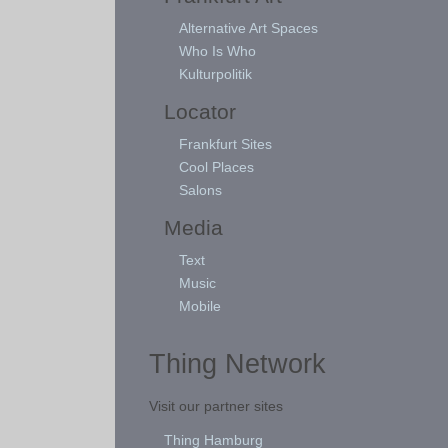
Alternative Art Spaces
Who Is Who
Kulturpolitik
Locator
Frankfurt Sites
Cool Places
Salons
Media
Text
Music
Mobile
Thing Network
Visit our partner sites
Thing Hamburg