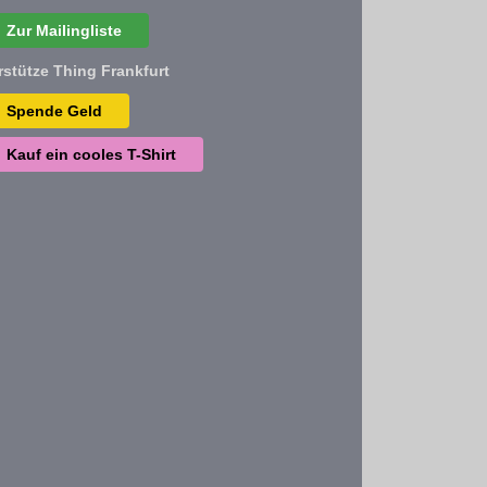
Zur Mailingliste
rstütze Thing Frankfurt
Spende Geld
Kauf ein cooles T-Shirt