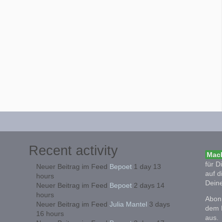
Recent activity
Mach
für D
Neuer Beitrag im Feed
Bepoet
1 day 13
auf d
hours
Deine
Neuer Beitrag im Feed
Bepoet
2 days 14
hours
Abonn
Neuer Beitrag im Feed
Julia Mantel
3 days
dem 
16 hours
aus.