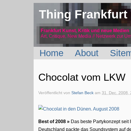
Thing Frankfurt
Frankfurt Kunst, Kritik und neue Medien
Art, Critique, New Media // Netzwerk
zur Um
Home
About
Site
Chocolat vom LKW
Veröffentlicht von
Stefan Beck
am
31. Dec. 2008, 
Best of 2008 »
Das beste Partykonzept seit
Deutschland packte das Soundsystem auf de