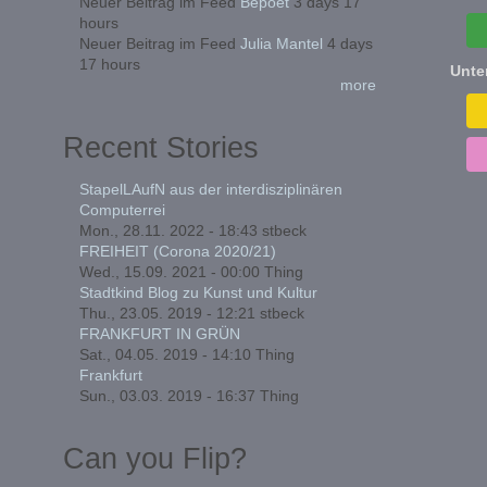
Neuer Beitrag im Feed
Bepoet
3 days 17
hours
Neuer Beitrag im Feed
Julia Mantel
4 days
17 hours
Unte
more
Recent Stories
StapelLAufN aus der interdisziplinären
Computerrei
Mon., 28.11. 2022 - 18:43
stbeck
FREIHEIT (Corona 2020/21)
Wed., 15.09. 2021 - 00:00
Thing
Stadtkind Blog zu Kunst und Kultur
Thu., 23.05. 2019 - 12:21
stbeck
FRANKFURT IN GRÜN
Sat., 04.05. 2019 - 14:10
Thing
Frankfurt
Sun., 03.03. 2019 - 16:37
Thing
Can you Flip?