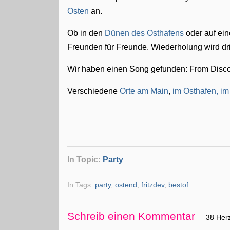
Osten
an.
Ob in den
Dünen des Osthafens
oder auf ei
Freunden für Freunde. Wiederholung wird dri
Wir haben einen Song gefunden: From Disco 
Verschiedene
Orte am Main
,
im Osthafen, im
In Topic:
Party
In Tags:
party
,
ostend
,
fritzdev
,
bestof
Schreib einen Kommentar
38 Her