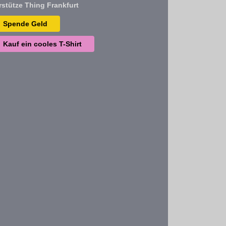
rstütze Thing Frankfurt
Spende Geld
Kauf ein cooles T-Shirt