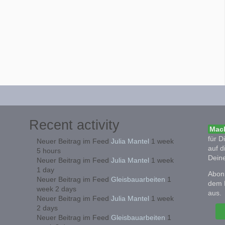
Recent activity
Mach
für D
Neuer Beitrag im Feed
Julia Mantel
1 week
auf d
5 hours
Deine
Neuer Beitrag im Feed
Julia Mantel
1 week
1 day
Abonn
Neuer Beitrag im Feed
Gleisbauarbeiten
1
dem 
week 2 days
aus.
Neuer Beitrag im Feed
Julia Mantel
1 week
2 days
Neuer Beitrag im Feed
Gleisbauarbeiten
1