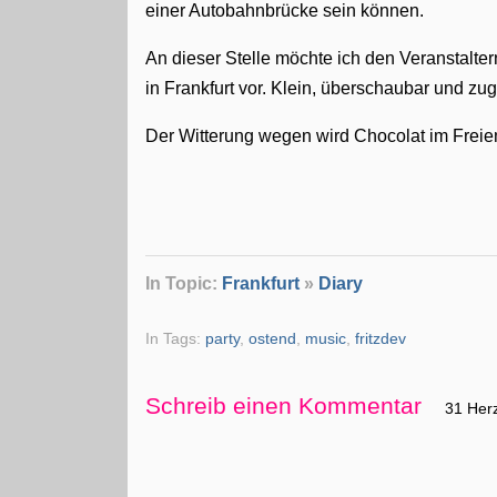
einer Autobahnbrücke sein können.
An dieser Stelle möchte ich den Veranstalter
in Frankfurt vor. Klein, überschaubar und zu
Der Witterung wegen wird Chocolat im Freiem
In Topic:
Frankfurt
»
Diary
In Tags:
party
,
ostend
,
music
,
fritzdev
Schreib einen Kommentar
31 Her