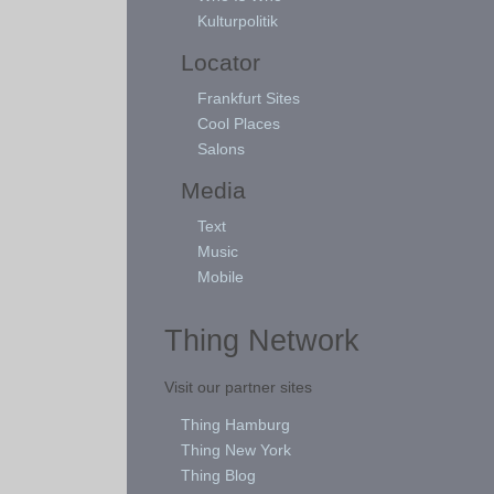
Kulturpolitik
Locator
Frankfurt Sites
Cool Places
Salons
Media
Text
Music
Mobile
Thing Network
Visit our partner sites
Thing Hamburg
Thing New York
Thing Blog