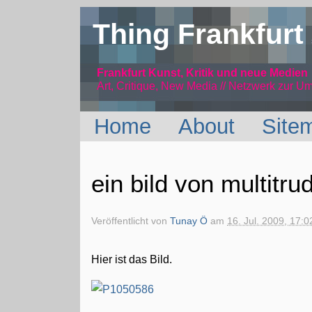
Thing Frankfurt
Frankfurt Kunst, Kritik und neue Medien
Art, Critique, New Media // Netzwerk
zur Um
Home
About
Site
ein bild von multitrud
Veröffentlicht von
Tunay Ö
am
16. Jul. 2009, 17:0
Hier ist das Bild.