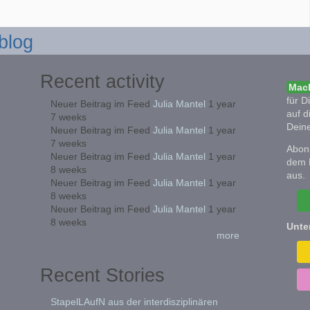
blog
Recent activity
Mach
für D
Neuer Beitrag im Feed
Julia Mantel
1 year
auf d
7 weeks
Deine
Neuer Beitrag im Feed
Julia Mantel
1 year
7 weeks
Abonn
Neuer Beitrag im Feed
Julia Mantel
1 year
dem 
8 weeks
aus.
Neuer Beitrag im Feed
Julia Mantel
1 year
8 weeks
Neuer Beitrag im Feed
Julia Mantel
1 year
8 weeks
Unte
more
Recent Stories
StapelLAufN aus der interdisziplinären