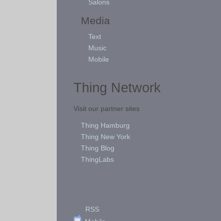
Salons
Media
Text
Music
Mobile
Thing Network
Visit our partner sites
Thing Hamburg
Thing New York
Thing Blog
ThingLabs
RSS