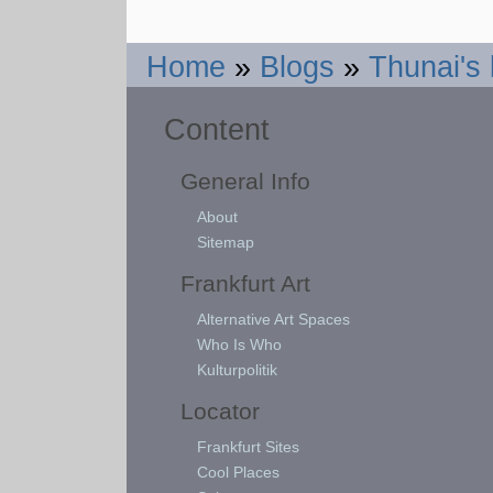
Home
»
Blogs
»
Thunai's 
Content
General Info
About
Sitemap
Frankfurt Art
Alternative Art Spaces
Who Is Who
Kulturpolitik
Locator
Frankfurt Sites
Cool Places