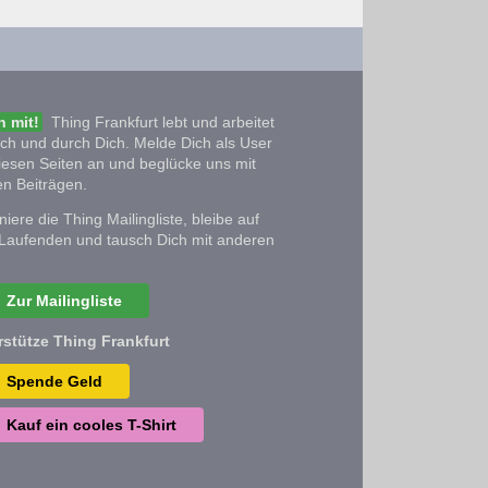
 mit!
Thing Frankfurt lebt und arbeitet
ich und durch Dich. Melde Dich als User
iesen Seiten an und beglücke uns mit
n Beiträgen.
iere die Thing Mailingliste, bleibe auf
Laufenden und tausch Dich mit anderen
Zur Mailingliste
rstütze Thing Frankfurt
Spende Geld
Kauf ein cooles T-Shirt