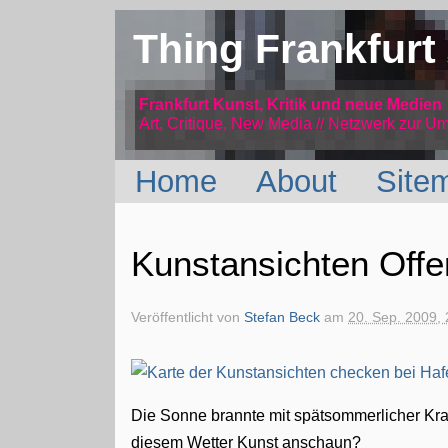
Thing Frankfurt
Frankfurt Kunst, Kritik und neue Medien
Art, Critique, New Media // Netzwerk
zur Um
Home
About
Site
Kunstansichten Off
Veröffentlicht von
Stefan Beck
am
20. Sep. 2009, 
Die Sonne brannte mit spätsommerlicher Kraf
diesem Wetter Kunst anschaun?