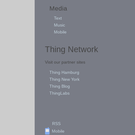
Media
Text
Music
Mobile
Thing Network
Visit our partner sites
Thing Hamburg
Thing New York
Thing Blog
ThingLabs
RSS
Mobile