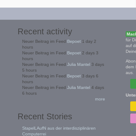
Recent activity
Mach
für D
Neuer Beitrag im Feed
Bepoet
1 day 2
auf d
hours
Deine
Neuer Beitrag im Feed
Bepoet
2 days 3
hours
Abonn
Neuer Beitrag im Feed
Julia Mantel
3 days
dem 
5 hours
aus.
Neuer Beitrag im Feed
Bepoet
3 days 6
hours
Neuer Beitrag im Feed
Julia Mantel
4 days
6 hours
Unte
more
Recent Stories
StapelLAufN aus der interdisziplinären
Computerrei