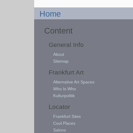
Home
Content
General Info
About
Sitemap
Frankfurt Art
Alternative Art Spaces
Who Is Who
Kulturpolitik
Locator
Frankfurt Sites
Cool Places
Salons