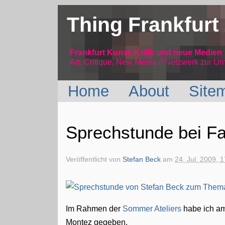
Thing Frankfurt
Frankfurt Kunst, Kritik und neue Medien
Art, Critique, New Media // Netzwerk
zur Um
Home
About
Site
Sprechstunde bei Fa
Veröffentlicht von
Stefan Beck
am
24. Jul. 2009, 
Im Rahmen der
Sommer Ateliers
habe ich am
Montez gegeben.