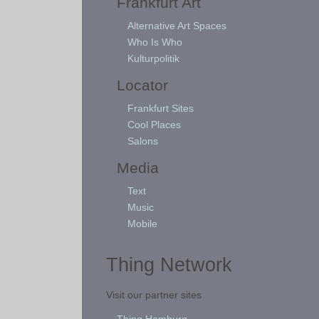
Frankfurt Art
Alternative Art Spaces
Who Is Who
Kulturpolitik
Locator
Frankfurt Sites
Cool Places
Salons
Media
Text
Music
Mobile
Thing Network
Visit our partner sites