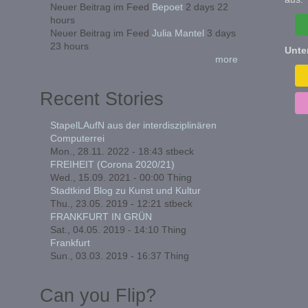
Neuer Beitrag im Feed
Bepoet
2 days 22
hours
Neuer Beitrag im Feed
Julia Mantel
3 days
23 hours
Unte
more
Recent Stories
StapelLAufN aus der interdisziplinären
Computerrei
Mon., 28.11. 2022 - 18:43
stbeck
FREIHEIT (Corona 2020/21)
Wed., 15.09. 2021 - 00:00
Thing
Stadtkind Blog zu Kunst und Kultur
Thu., 23.05. 2019 - 12:21
stbeck
FRANKFURT IN GRÜN
Sat., 04.05. 2019 - 14:10
Thing
Frankfurt
Sun., 03.03. 2019 - 16:37
Thing
Can you Flip?