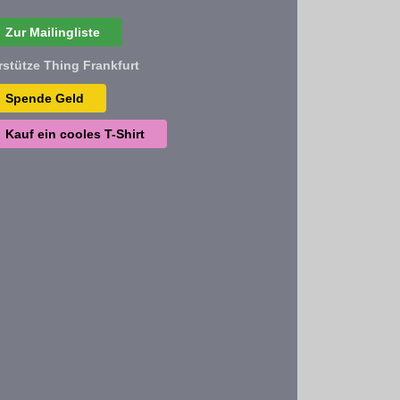
Zur Mailingliste
rstütze Thing Frankfurt
Spende Geld
Kauf ein cooles T-Shirt