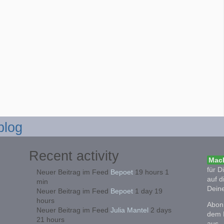
blog
Recent activity
Mach
für D
Neuer Beitrag im Feed
Bepoet
19 hours 1
auf d
min
Deine
Neuer Beitrag im Feed
Bepoet
1 day 19
hours
Abonn
Neuer Beitrag im Feed
Julia Mantel
2 days
dem 
21 hours
aus.