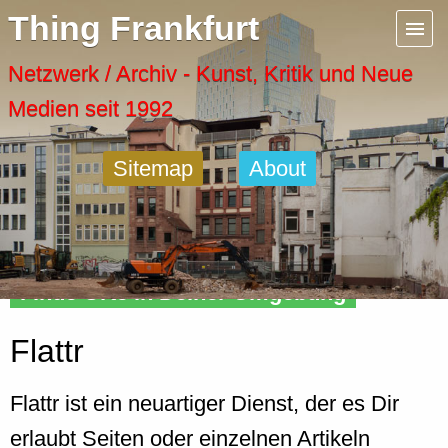
Menu
Thing Frankfurt
Artspaces
Netzwerk / Archiv - Kunst, Kritik und Neue
Medien seit 1992
Cool Places
Sitemap
About
Frankfurt Diary
Activity
Finde Orte in Deiner Umgebung
Recent Posts
Flattr
Home
Flattr ist ein neuartiger Dienst, der es Dir
erlaubt Seiten oder einzelnen Artikeln