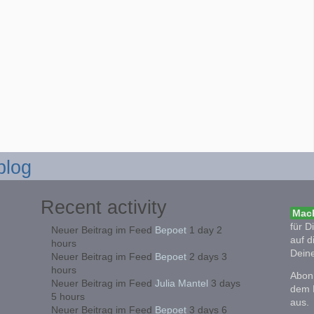
blog
Recent activity
Mach
für D
Neuer Beitrag im Feed
Bepoet
1 day 2
auf d
hours
Deine
Neuer Beitrag im Feed
Bepoet
2 days 3
hours
Abonn
Neuer Beitrag im Feed
Julia Mantel
3 days
dem 
5 hours
aus.
Neuer Beitrag im Feed
Bepoet
3 days 6