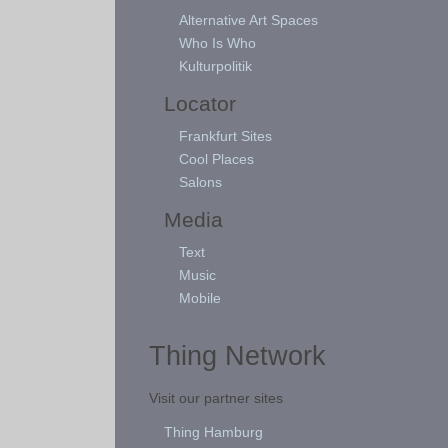
Alternative Art Spaces
Who Is Who
Kulturpolitik
Locator
Frankfurt Sites
Cool Places
Salons
Media
Text
Music
Mobile
Thing Network
Visit our partner sites
Thing Hamburg