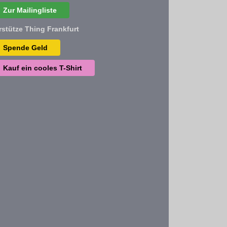
Zur Mailingliste
rstütze Thing Frankfurt
Spende Geld
Kauf ein cooles T-Shirt