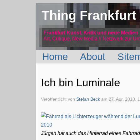
Thing Frankfurt
Frankfurt Kunst, Kritik und neue Medien
Art, Critique, New Media // Netzwerk
zur Um
Home
About
Site
Ich bin Luminale
Veröffentlicht von
Stefan Beck
am
27. Apr. 2010, 
Jürgen hat auch das Hinterrad eines Fahrra