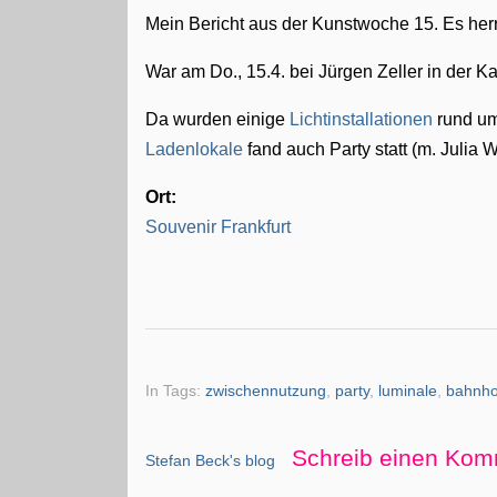
Mein Bericht aus der Kunstwoche 15. Es her
War am Do., 15.4. bei Jürgen Zeller in der K
Da wurden einige
Lichtinstallationen
rund um
Ladenlokale
fand auch Party statt (m. Julia W
Ort:
Souvenir Frankfurt
In Tags:
zwischennutzung
,
party
,
luminale
,
bahnhof
Schreib einen Kom
Stefan Beck's blog