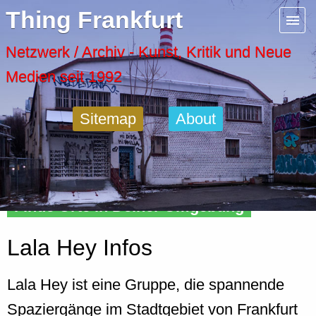
Menu
Thing Frankfurt
Artspaces
Netzwerk / Archiv - Kunst, Kritik und Neue
Medien seit 1992
Cool Places
Sitemap
About
Frankfurt Diary
Activity
Finde Orte in Deiner Umgebung
Recent Posts
Lala Hey Infos
Home
Lala Hey ist eine Gruppe, die spannende
Spaziergänge im Stadtgebiet von Frankfurt