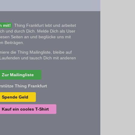
 mit!
Thing Frankfurt lebt und arbeitet
ich und durch Dich. Melde Dich als User
iesen Seiten an und beglücke uns mit
n Beiträgen.
iere die Thing Mailingliste, bleibe auf
Laufenden und tausch Dich mit anderen
Zur Mailingliste
rstütze Thing Frankfurt
Spende Geld
Kauf ein cooles T-Shirt