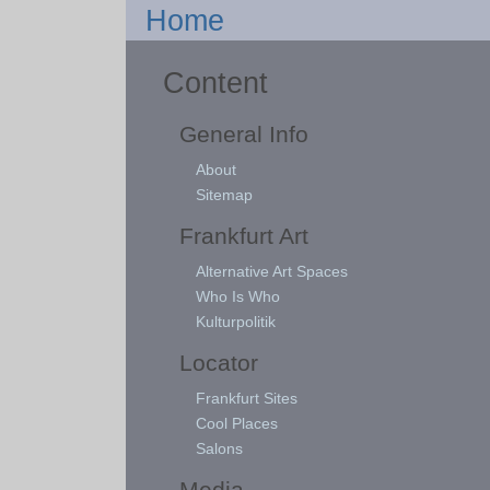
Home
Content
General Info
About
Sitemap
Frankfurt Art
Alternative Art Spaces
Who Is Who
Kulturpolitik
Locator
Frankfurt Sites
Cool Places
Salons
Media