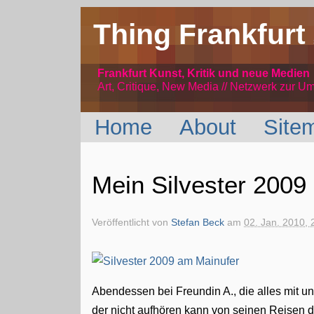
Thing Frankfurt
Frankfurt Kunst, Kritik und neue Medien
Art, Critique, New Media // Netzwerk
zur Um
Home
About
Site
Mein Silvester 2009
Veröffentlicht von
Stefan Beck
am
02. Jan. 2010, 
Abendessen bei Freundin A., die alles mit un
der nicht aufhören kann von seinen Reisen d