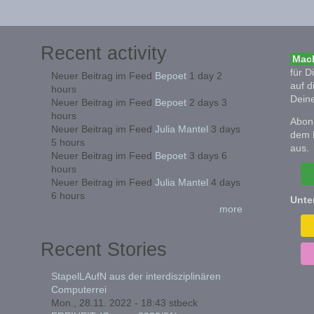
Recent activity
Mach
für D
Neuer Beitrag im Feed
Bepoet
1 day 2
auf d
hours
Deine
Neuer Beitrag im Feed
Bepoet
2 days 3
hours
Abonn
Neuer Beitrag im Feed
Julia Mantel
3 days
dem 
5 hours
aus.
Neuer Beitrag im Feed
Bepoet
3 days 6
hours
Neuer Beitrag im Feed
Julia Mantel
4 days
6 hours
Unte
more
Recent Stories
StapelLAufN aus der interdisziplinären
Computerrei
Mon., 28.11. 2022 - 18:43
stbeck