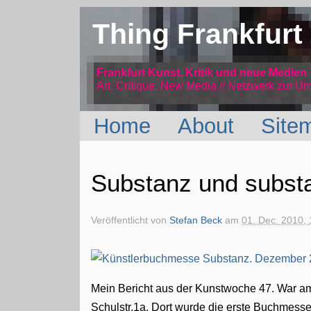
Thing Frankfurt
Frankfurt Kunst, Kritik und neue Medien
Art, Critique, New Media // Netzwerk
zur Um
Home
About
Site
Substanz und subst
Veröffentlicht von
Stefan Beck
am
01. Dec. 2010, 
Mein Bericht aus der Kunstwoche 47. War am 
Schulstr.1a. Dort wurde die erste Buchmesse 