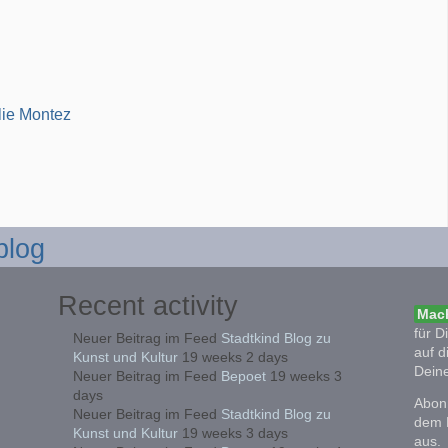
lie Montez
blog
Recent activity
Mach
für D
Neuer Beitrag im Feed
Stadtkind Blog zu
auf d
Kunst und Kultur
19 weeks 2 days
Deine
Neuer Beitrag im Feed
Bepoet
19 weeks 3
days
Abonn
Neuer Beitrag im Feed
Stadtkind Blog zu
dem 
Kunst und Kultur
19 weeks 3 days
aus.