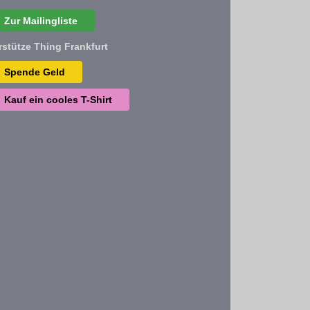
Zur Mailingliste
rstütze Thing Frankfurt
Spende Geld
Kauf ein cooles T-Shirt