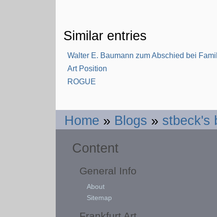
Similar entries
Walter E. Baumann zum Abschied bei Fami
Art Position
ROGUE
Home
»
Blogs
»
stbeck's 
Content
General Info
About
Sitemap
Frankfurt Art