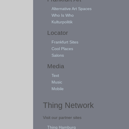
Alternative Art Spaces
Who Is Who
Kulturpolitik
Locator
Frankfurt Sites
Cool Places
Salons
Media
Text
Music
Mobile
Thing Network
Visit our partner sites
Thing Hamburg