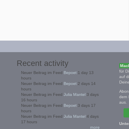
Recent activity
Mach
für D
Neuer Beitrag im Feed
Bepoet
1 day 13
auf d
hours
Deine
Neuer Beitrag im Feed
Bepoet
2 days 14
hours
Abonn
Neuer Beitrag im Feed
Julia Mantel
3 days
dem 
16 hours
aus.
Neuer Beitrag im Feed
Bepoet
3 days 17
hours
Neuer Beitrag im Feed
Julia Mantel
4 days
17 hours
Unte
more