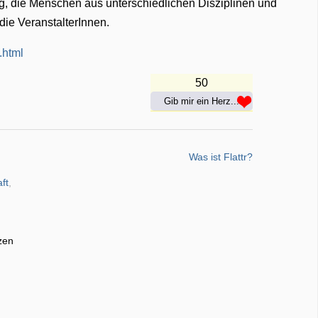
ng, die Menschen aus unterschiedlichen Disziplinen und
ie VeranstalterInnen.
.html
50
Gib mir ein Herz...
Was ist Flattr?
aft
,
zen