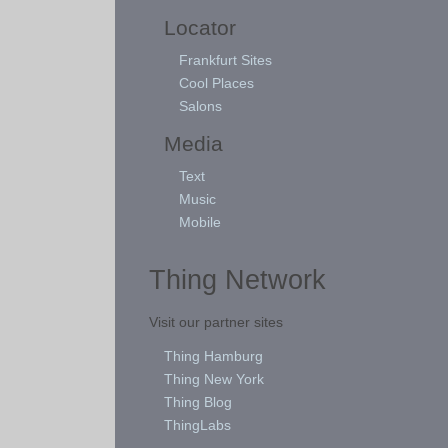
Locator
Frankfurt Sites
Cool Places
Salons
Media
Text
Music
Mobile
Thing Network
Visit our partner sites
Thing Hamburg
Thing New York
Thing Blog
ThingLabs