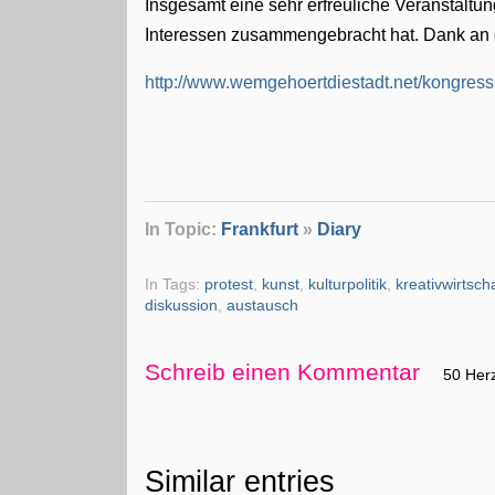
Insgesamt eine sehr erfreuliche Veranstaltu
Interessen zusammengebracht hat. Dank an d
http://www.wemgehoertdiestadt.net/kongress
In Topic:
Frankfurt
»
Diary
In Tags:
protest
,
kunst
,
kulturpolitik
,
kreativwirtsch
diskussion
,
austausch
Schreib einen Kommentar
50 Her
Similar entries