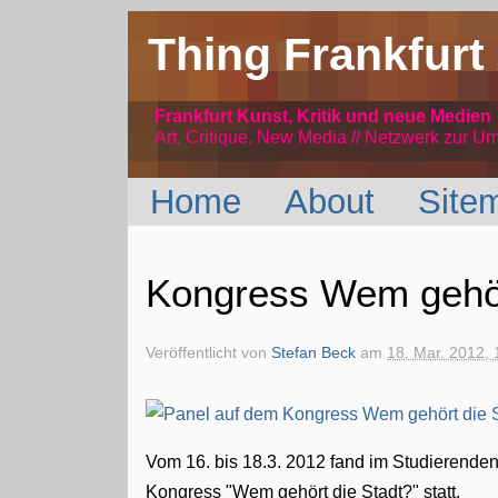
Thing Frankfurt
Frankfurt Kunst, Kritik und neue Medien
Art, Critique, New Media // Netzwerk
zur Um
Home
About
Site
Kongress Wem gehör
Veröffentlicht von
Stefan Beck
am
18. Mar. 2012, 
Vom 16. bis 18.3. 2012 fand im Studierend
Kongress "Wem gehört die Stadt?" statt.