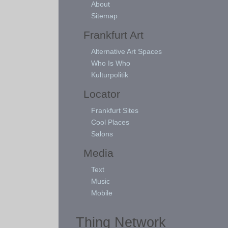
About
Sitemap
Frankfurt Art
Alternative Art Spaces
Who Is Who
Kulturpolitik
Locator
Frankfurt Sites
Cool Places
Salons
Media
Text
Music
Mobile
Thing Network