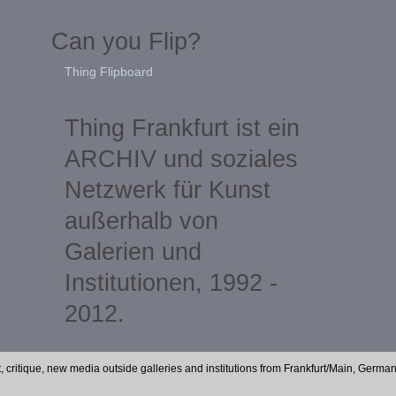
Can you Flip?
Thing Flipboard
Thing Frankfurt ist ein
ARCHIV und soziales
Netzwerk für Kunst
außerhalb von
Galerien und
Institutionen, 1992 -
2012.
t, critique, new media outside galleries and institutions from Frankfurt/Main, Germa