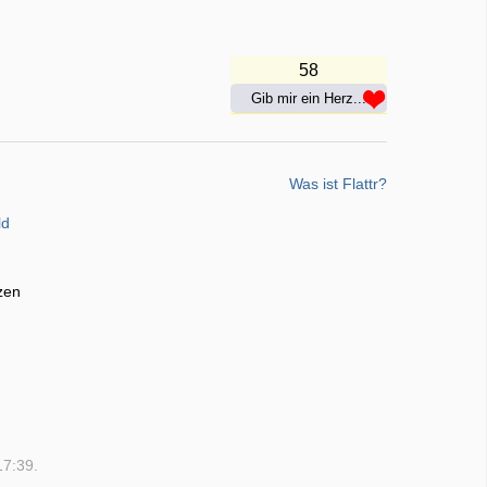
58
Gib mir ein Herz...
Was ist Flattr?
ld
zen
17:39.