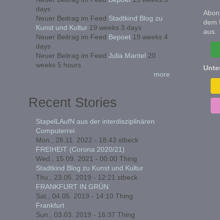
days
Abonn
Neuer Beitrag im Feed
Stadtkind Blog zu
dem 
Kunst und Kultur
19 weeks 3 days
aus.
Neuer Beitrag im Feed
Bepoet
19 weeks 4
days
Neuer Beitrag im Feed
Julia Mantel
20
weeks 5 hours
Unte
more
Recent Stories
StapelLAufN aus der interdisziplinären
Computerrei
Mon., 28.11. 2022 - 18:43
stbeck
FREIHEIT (Corona 2020/21)
Wed., 15.09. 2021 - 00:00
Thing
Stadtkind Blog zu Kunst und Kultur
Thu., 23.05. 2019 - 12:21
stbeck
FRANKFURT IN GRÜN
Sat., 04.05. 2019 - 14:10
Thing
Frankfurt
Sun., 03.03. 2019 - 16:37
Thing