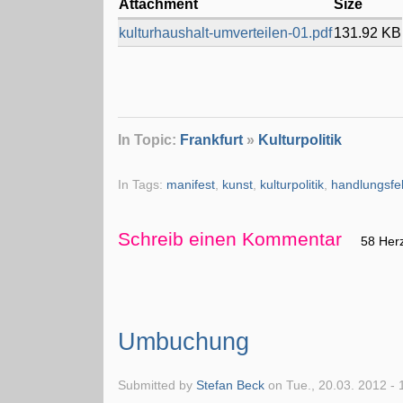
Attachment
Size
kulturhaushalt-umverteilen-01.pdf
131.92 KB
In Topic:
Frankfurt
»
Kulturpolitik
In Tags:
manifest
,
kunst
,
kulturpolitik
,
handlungsfe
Schreib einen Kommentar
58 Her
Umbuchung
Submitted by
Stefan Beck
on Tue., 20.03. 2012 - 