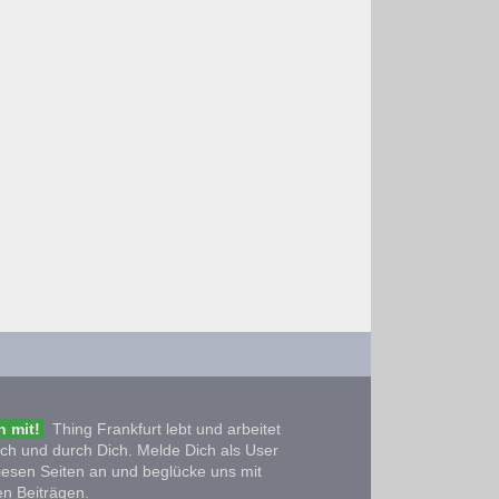
 mit!
Thing Frankfurt lebt und arbeitet
ich und durch Dich. Melde Dich als User
iesen Seiten an und beglücke uns mit
n Beiträgen.