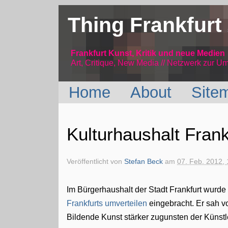
Thing Frankfurt
Frankfurt Kunst, Kritik und neue Medien
Art, Critique, New Media // Netzwerk
zur Um
Home
About
Site
Kulturhaushalt Frank
Veröffentlicht von
Stefan Beck
am
07. Feb. 2012, 
Im Bürgerhaushalt der Stadt Frankfurt wurd
Frankfurts umverteilen
eingebracht. Er sah vor
Bildende Kunst stärker zugunsten der Künstle