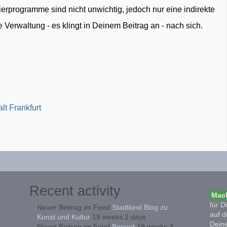
erprogramme sind nicht unwichtig, jedoch nur eine indirekte
 Verwaltung - es klingt in Deinem Beitrag an - nach sich.
lt Frankfurt
Recent activity
Mach
für D
Neuer Beitrag im Feed
Stadtkind Blog zu
auf d
Kunst und Kultur
19 weeks 2 days
Deine
Neuer Beitrag im Feed
Bepoet
19 weeks 3