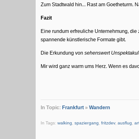
Zum Stadtwald hin... Rast am Goetheturm. 
Fazit
Eine rundum erfreuliche Unternehmung, die ze
spannende künstlerische Formate gibt.
Die Erkundung von
sehenswert Unspektaku
Mir wird ganz warm ums Herz. Wenn es davon
In Topic:
Frankfurt
»
Wandern
In Tags:
walking
,
spaziergang
,
fritzdev
,
ausflug
,
ar