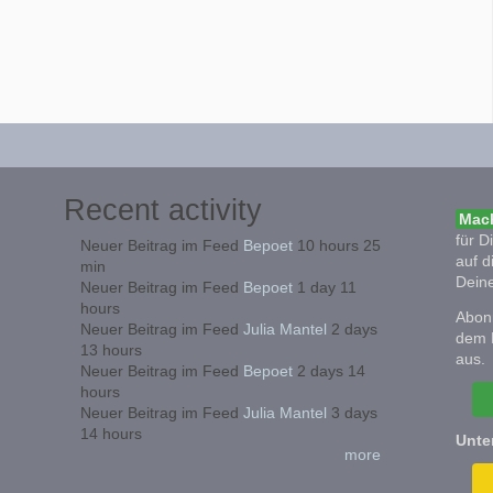
Recent activity
Mach
für D
Neuer Beitrag im Feed
Bepoet
10 hours 25
auf d
min
Deine
Neuer Beitrag im Feed
Bepoet
1 day 11
hours
Abonn
Neuer Beitrag im Feed
Julia Mantel
2 days
dem 
13 hours
aus.
Neuer Beitrag im Feed
Bepoet
2 days 14
hours
Neuer Beitrag im Feed
Julia Mantel
3 days
14 hours
Unte
more