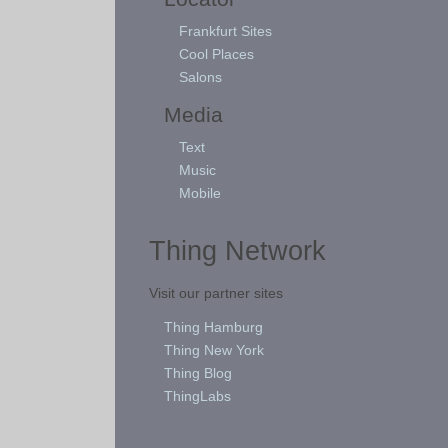
Frankfurt Sites
Cool Places
Salons
Media
Text
Music
Mobile
Thing Network
Visit our partner sites
Thing Hamburg
Thing New York
Thing Blog
ThingLabs