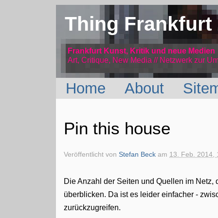
Thing Frankfurt
Frankfurt Kunst, Kritik und neue Medien
Art, Critique, New Media // Netzwerk
zur Um
Home
About
Site
Pin this house
Veröffentlicht von
Stefan Beck
am
13. Feb. 2014, 
Die Anzahl der Seiten und Quellen im Netz, di
überblicken. Da ist es leider einfacher - zwi
zurückzugreifen.