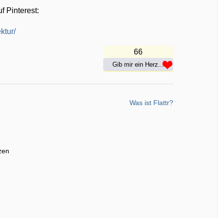
 Pinterest:
ktur/
66
Gib mir ein Herz...
Was ist Flattr?
zen