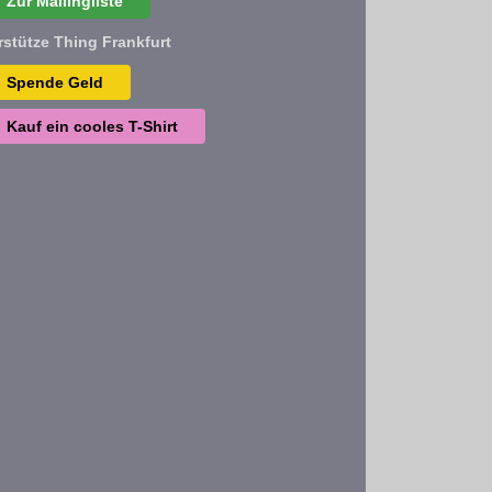
Zur Mailingliste
rstütze Thing Frankfurt
Spende Geld
Kauf ein cooles T-Shirt