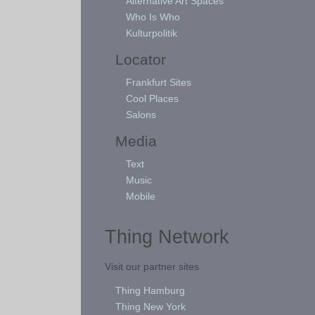
Alternative Art Spaces
Who Is Who
Kulturpolitik
Locator
Frankfurt Sites
Cool Places
Salons
Media
Text
Music
Mobile
Thing Network
Visit our partner sites
Thing Hamburg
Thing New York