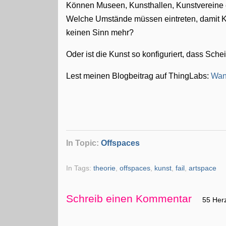
Können Museen, Kunsthallen, Kunstvereine 
Welche Umstände müssen eintreten, damit Kün
keinen Sinn mehr?
Oder ist die Kunst so konfiguriert, dass Schei
Lest meinen Blogbeitrag auf ThingLabs:
Wann
In Topic:
Offspaces
In Tags:
theorie
,
offspaces
,
kunst
,
fail
,
artspace
Schreib einen Kommentar
55 Her