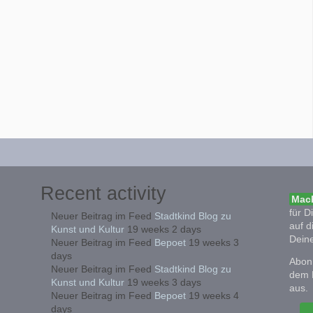
Recent activity
Mach
für D
Neuer Beitrag im Feed
Stadtkind Blog zu
auf d
Kunst und Kultur
19 weeks 2 days
Deine
Neuer Beitrag im Feed
Bepoet
19 weeks 3
days
Abonn
Neuer Beitrag im Feed
Stadtkind Blog zu
dem 
Kunst und Kultur
19 weeks 3 days
aus.
Neuer Beitrag im Feed
Bepoet
19 weeks 4
days