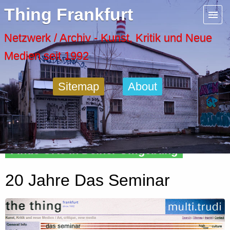
Menu
Thing Frankfurt
Artspaces
Netzwerk / Archiv - Kunst, Kritik und Neue
Medien seit 1992
Cool Places
Sitemap
About
Frankfurt Diary
Activity
Finde Orte in Deiner Umgebung
Recent Posts
20 Jahre Das Seminar
Home