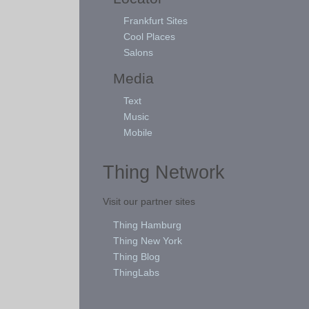
Frankfurt Sites
Cool Places
Salons
Media
Text
Music
Mobile
Thing Network
Visit our partner sites
Thing Hamburg
Thing New York
Thing Blog
ThingLabs