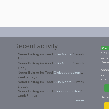
Recent activity
Mach
für D
Neuer Beitrag im Feed
Julia Mantel
1 week
auf d
5 hours
Deine
Neuer Beitrag im Feed
Julia Mantel
1 week
1 day
Abonn
Neuer Beitrag im Feed
Gleisbauarbeiten
1
dem 
week 2 days
aus.
Neuer Beitrag im Feed
Julia Mantel
1 week
2 days
Neuer Beitrag im Feed
Gleisbauarbeiten
1
week 3 days
Unte
more