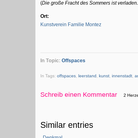
(
Die große Fracht des Sommers ist verladen.
Ort:
Kunstverein Familie Montez
In Topic:
Offspaces
In Tags:
offspaces
,
leerstand
,
kunst
,
innenstadt
,
a
Schreib einen Kommentar
2 Herz
Similar entries
Denkmal