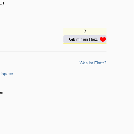
..
)
2
Gib mir ein Herz...
Was ist Flattr?
rtspace
en