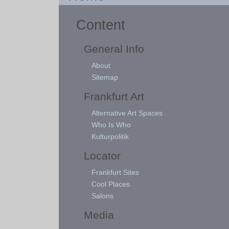
Content
General Info
About
Sitemap
Frankfurt Art
Alternative Art Spaces
Who Is Who
Kulturpolitik
Locator
Frankfurt Sites
Cool Places
Salons
Media