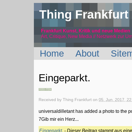
Thing Frankfurt
Frankfurt Kunst, Kritik und neue Medien
Art, Critique, New Media // Netzwerk
zur Um
Home
About
Site
Eingeparkt.
FEED ITEM
Received by
Thing Frankfurt
on
05. Jun. 2017, 22
universaldilletant has added a photo to the p
7Gib mir ein Herz...
Eingeparkt.
- Dieser Beitrag stammt aus ei