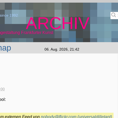
since 1992
ARCHIV
gestaltung Frankfurter Kunst
map
06. Aug. 2026, 21:42
:00
ool:
nem externen Feed von
nobody@flickr.com (universaldilletant)