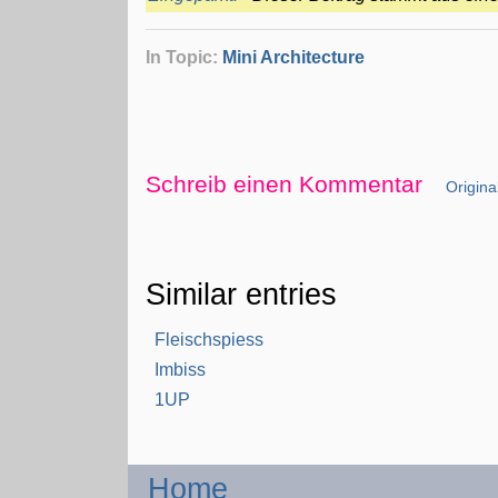
In Topic:
Mini Architecture
Schreib einen Kommentar
Original
Similar entries
Fleischspiess
Imbiss
1UP
Home