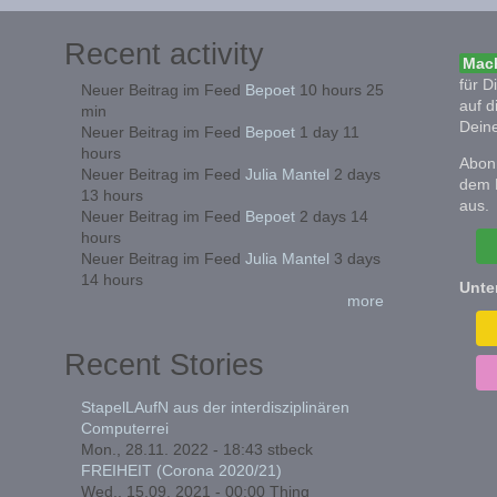
Recent activity
Mach
für D
Neuer Beitrag im Feed
Bepoet
10 hours 25
auf d
min
Deine
Neuer Beitrag im Feed
Bepoet
1 day 11
hours
Abonn
Neuer Beitrag im Feed
Julia Mantel
2 days
dem 
13 hours
aus.
Neuer Beitrag im Feed
Bepoet
2 days 14
hours
Neuer Beitrag im Feed
Julia Mantel
3 days
14 hours
Unte
more
Recent Stories
StapelLAufN aus der interdisziplinären
Computerrei
Mon., 28.11. 2022 - 18:43
stbeck
FREIHEIT (Corona 2020/21)
Wed., 15.09. 2021 - 00:00
Thing