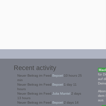
Recent activity
Mach
für D
Neuer Beitrag im Feed
Bepoet
10 hours 25
auf d
min
Deine
Neuer Beitrag im Feed
Bepoet
1 day 11
hours
Abonn
Neuer Beitrag im Feed
Julia Mantel
2 days
dem 
13 hours
aus.
Neuer Beitrag im Feed
Bepoet
2 days 14