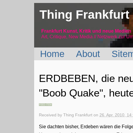
Thing Frankfurt
Frankfurt Kunst, Kritik und neue Medien
Art, Critique, New Media // Netzwerk
zur Um
Home
About
Site
ERDBEBEN, die neue
"Boob Quake", heute,
FEED ITEM
Received by
Thing Frankfurt
on
26. Apr. 2010, 14
Sie dachten bisher, Erdeben wären die Folg