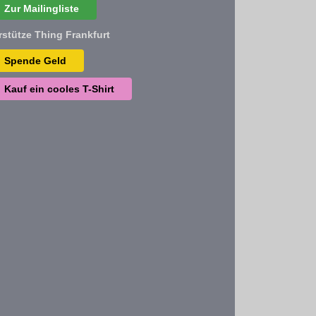
Zur Mailingliste
rstütze Thing Frankfurt
Spende Geld
Kauf ein cooles T-Shirt