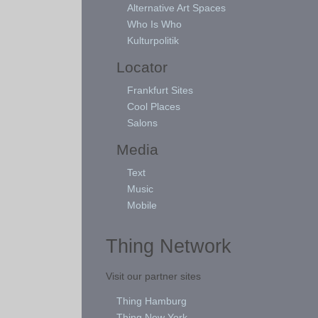
Alternative Art Spaces
Who Is Who
Kulturpolitik
Locator
Frankfurt Sites
Cool Places
Salons
Media
Text
Music
Mobile
Thing Network
Visit our partner sites
Thing Hamburg
Thing New York