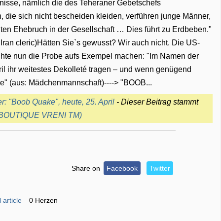
nisse, nämlich die des Teheraner Gebetschefs
die sich nicht bescheiden kleiden, verführen junge Männer,
iten Ehebruch in der Gesellschaft … Dies führt zu Erdbeben."
Iran cleric)Hätten Sie`s gewusst? Wir auch nicht. Die US-
chte nun die Probe aufs Exempel machen: "Im Namen der
ril ihr weitestes Dekolleté tragen – und wenn genügend
de" (aus: Mädchenmannschaft)----> "BOOB...
 "Boob Quake", heute, 25. April
- Dieser Beitrag stammt
 (BOUTIQUE VRENI TM)
Share on
Facebook
Twitter
 article
0 Herzen