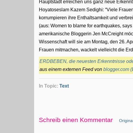
Hauptstadt erreichen uns ganz neue Erkennt
Hoyatoseslam Kazem Sedighi: “Viele Frauen, 
korrumpieren ihre Enthaltsamkeit und verbre
(aus: Women to blame for earthquakes, says 
amerikanische Bloggerin Jen McCreight mö
Wissenschaft will sie am Montag, den 26. Ap
Frauen mitmachen, wackelt vielleicht die Er
ERDBEBEN, die neuesten Erkenntnisse oder:
aus einem externen Feed von
blogger.com
In Topic:
Text
Schreib einen Kommentar
Original