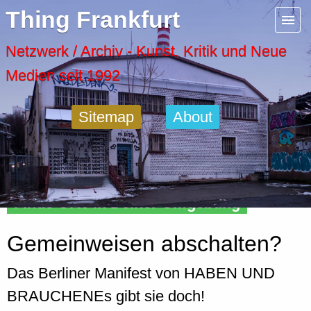
Menu
Thing Frankfurt
Artspaces
Netzwerk / Archiv - Kunst, Kritik und Neue
Medien seit 1992
Cool Places
Sitemap
About
Frankfurt Diary
Activity
Finde Orte in Deiner Umgebung
Recent Posts
Gemeinweisen abschalten?
Home
Das Berliner Manifest von HABEN UND
BRAUCHENEs gibt sie doch!