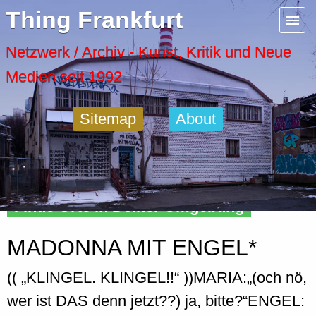
Menu
Thing Frankfurt
Artspaces
Netzwerk / Archiv - Kunst, Kritik und Neue
Medien seit 1992
Cool Places
Sitemap
About
Frankfurt Diary
Activity
Finde Orte in Deiner Umgebung
Recent Posts
MADONNA MIT ENGEL*
Home
(( „KLINGEL. KLINGEL!!“ ))MARIA:„(och nö,
wer ist DAS denn jetzt??) ja, bitte?“ENGEL: