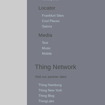
Locator
Frankfurt Sites
Cool Places
Salons
Media
Text
Music
Mobile
Thing Network
Visit our partner sites
Thing Hamburg
Thing New York
Thing Blog
ThingLabs