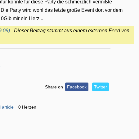
für konnte für diese Party die schmerzlich vermißte
Die Party wird wohl das letzte große Event dort vor dem
 0Gib mir ein Herz...
9.09)
- Dieser Beitrag stammt aus einem externen Feed von
r
Share on
Facebook
Twitter
 article
0 Herzen