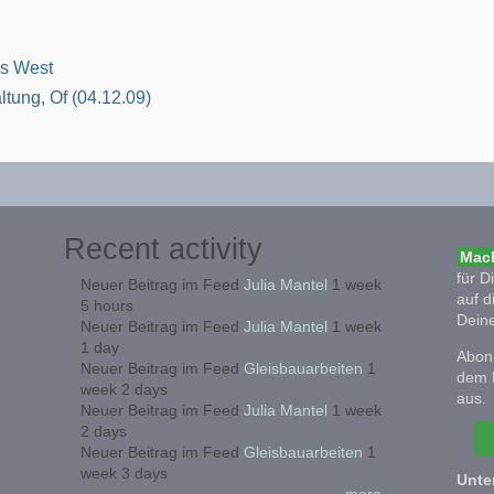
us West
tung, Of (04.12.09)
Recent activity
Mach
für D
Neuer Beitrag im Feed
Julia Mantel
1 week
auf d
5 hours
Deine
Neuer Beitrag im Feed
Julia Mantel
1 week
1 day
Abonn
Neuer Beitrag im Feed
Gleisbauarbeiten
1
dem 
week 2 days
aus.
Neuer Beitrag im Feed
Julia Mantel
1 week
2 days
Neuer Beitrag im Feed
Gleisbauarbeiten
1
week 3 days
Unte
more