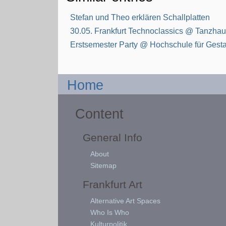
Stefan und Theo erklären Schallplatten
30.05. Frankfurt Technoclassics @ Tanzha
Erstsemester Party @ Hochschule für Gestal
Home
Content
General Info
About
Sitemap
Frankfurt Art
Alternative Art Spaces
Who Is Who
Kulturpolitik