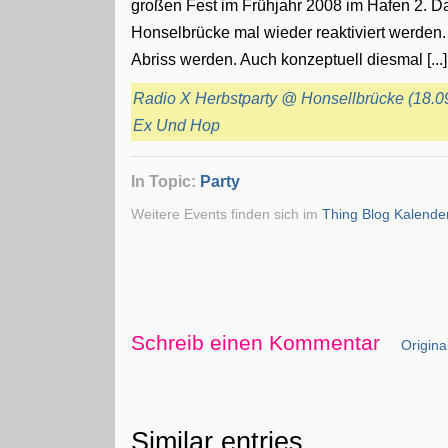
großen Fest im Frühjahr 2008 im Hafen 2. Da
Honselbrücke mal wieder reaktiviert werden. 
Abriss werden. Auch konzeptuell diesmal [...]
Radio X Herbstparty @ Honsellbrücke (18.0
Ex Und Hop
In Topic:
Party
Weitere Events finden sich im
Thing Blog Kalende
Schreib einen Kommentar
Original
Similar entries