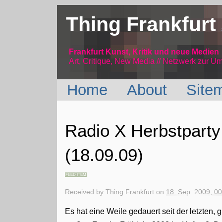
Thing Frankfurt
Frankfurt Kunst, Kritik und neue Medien
Art, Critique, New Media // Netzwerk
zur Um
Home
About
Site
Radio X Herbstpart
(18.09.09)
FEED ITEM
Received by
Thing Frankfurt
on
18. Sep. 2009, 0
Es hat eine Weile gedauert seit der letzten,