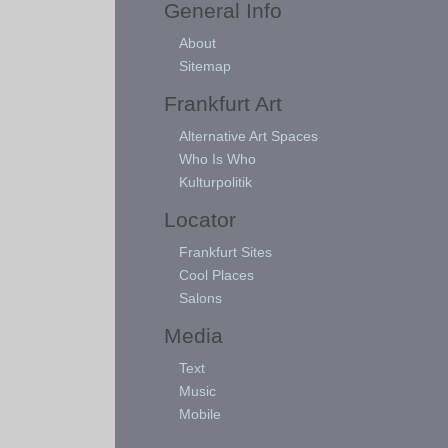
General Info
About
Sitemap
Frankfurt Art
Alternative Art Spaces
Who Is Who
Kulturpolitik
Locator
Frankfurt Sites
Cool Places
Salons
Media
Text
Music
Mobile