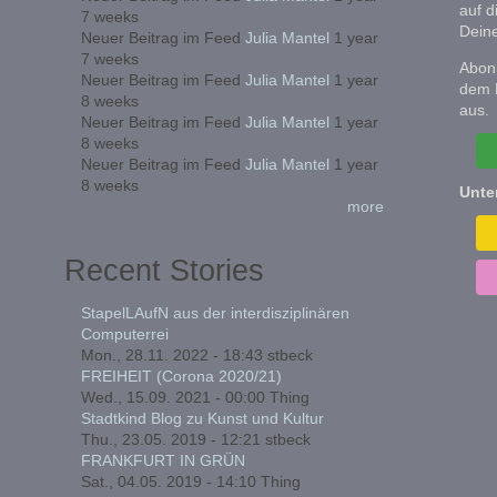
auf d
7 weeks
Deine
Neuer Beitrag im Feed
Julia Mantel
1 year
7 weeks
Abonn
Neuer Beitrag im Feed
Julia Mantel
1 year
dem 
8 weeks
aus.
Neuer Beitrag im Feed
Julia Mantel
1 year
8 weeks
Neuer Beitrag im Feed
Julia Mantel
1 year
8 weeks
Unte
more
Recent Stories
StapelLAufN aus der interdisziplinären
Computerrei
Mon., 28.11. 2022 - 18:43
stbeck
FREIHEIT (Corona 2020/21)
Wed., 15.09. 2021 - 00:00
Thing
Stadtkind Blog zu Kunst und Kultur
Thu., 23.05. 2019 - 12:21
stbeck
FRANKFURT IN GRÜN
Sat., 04.05. 2019 - 14:10
Thing