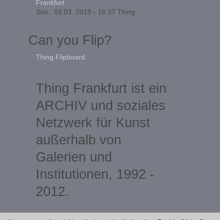
Frankfurt
Sun., 03.03. 2019 - 16:37
Thing
Can you Flip?
Thing Flipboard
Thing Frankfurt ist ein
ARCHIV und soziales
Netzwerk für Kunst
außerhalb von
Galerien und
Institutionen, 1992 -
2012.