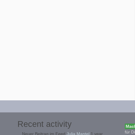
Recent activity
Mach
für D
Neuer Beitrag im Feed
Julia Mantel
1 year