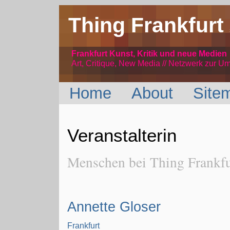
Thing Frankfurt
Frankfurt Kunst, Kritik und neue Medien
Art, Critique, New Media // Netzwerk
zur Um
Home
About
Site
Veranstalterin
Menschen bei Thing Frankfur
Annette Gloser
Frankfurt