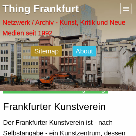
Menu
Thing Frankfurt
Artspaces
Netzwerk / Archiv - Kunst, Kritik und Neue
Medien seit 1992
Cool Places
Sitemap
About
Frankfurt Diary
Activity
Finde Orte in Deiner Umgebung
Recent Posts
Frankfurter Kunstverein
Home
Der Frankfurter Kunstverein ist - nach
Selbstangabe - ein Kunstzentrum, dessen