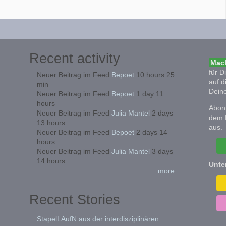
Recent activity
Mach
für D
Neuer Beitrag im Feed
Bepoet
10 hours 25
auf d
min
Deine
Neuer Beitrag im Feed
Bepoet
1 day 11
hours
Abonn
Neuer Beitrag im Feed
Julia Mantel
2 days
dem 
13 hours
aus.
Neuer Beitrag im Feed
Bepoet
2 days 14
hours
Neuer Beitrag im Feed
Julia Mantel
3 days
14 hours
Unte
more
Recent Stories
StapelLAufN aus der interdisziplinären