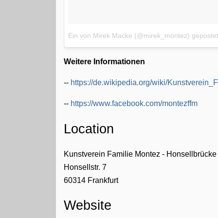
Ein von Mirek Macke (@mirek_montez) geposte
Weitere Informationen
--
https://de.wikipedia.org/wiki/Kunstverein
--
https://www.facebook.com/montezffm
Location
Kunstverein Familie Montez - Honsellbrücke
Honsellstr. 7
60314
Frankfurt
Website