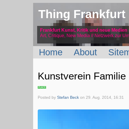
Thing Frankfurt
Frankfurt Kunst, Kritik und neue Medien
Art, Critique, New Media // Netzwerk
zur Um
Home
About
Site
Kunstverein Familie
PLACE
Posted by
Stefan Beck
on
29. Aug. 2014, 16:31