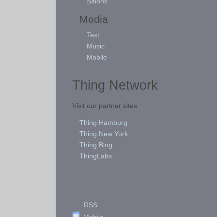
Salons
Media
Text
Music
Mobile
Thing Network
Visit our partner sites
Thing Hamburg
Thing New York
Thing Blog
ThingLabs
RSS
Mobile