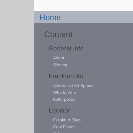
Home
Content
General Info
About
Sitemap
Frankfurt Art
Alternative Art Spaces
Who Is Who
Kulturpolitik
Locator
Frankfurt Sites
Cool Places