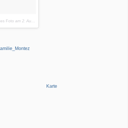
tes Foto
am
2. Aug 2016 um 8:58 Uhr
_Familie_Montez
Karte