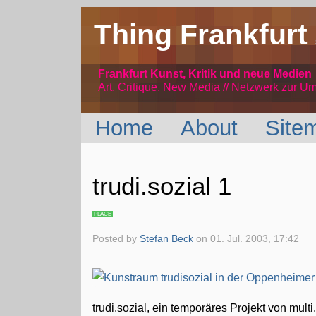
Thing Frankfurt
Frankfurt Kunst, Kritik und neue Medien
Art, Critique, New Media // Netzwerk
zur Um
Home
About
Site
trudi.sozial 1
PLACE
Posted by
Stefan Beck
on
01. Jul. 2003, 17:42
trudi.sozial, ein temporäres Projekt von mult