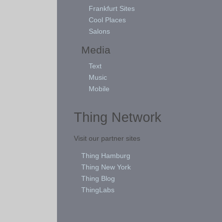
Frankfurt Sites
Cool Places
Salons
Media
Text
Music
Mobile
Thing Network
Visit our partner sites
Thing Hamburg
Thing New York
Thing Blog
ThingLabs