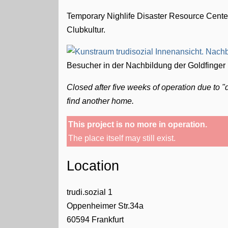
Temporary Nighlife Disaster Resource Cent
Clubkultur.
Besucher in der Nachbildung der Goldfinger 
Closed after five weeks of operation due to "
find another home.
This project is no more in operation.
The place itself may still exist.
Location
trudi.sozial 1
Oppenheimer Str.34a
60594
Frankfurt