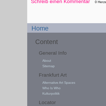
Schreib einen Kommentar
0 Herz
Home
Content
General Info
About
Sitemap
Frankfurt Art
Alternative Art Spaces
Who Is Who
Kulturpolitik
Locator