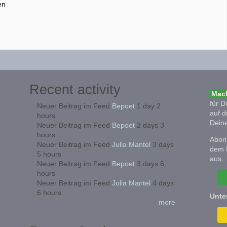
en
Recent activity
Mach
für D
Neuer Beitrag im Feed
Bepoet
1 day 2
auf d
hours
Deine
Neuer Beitrag im Feed
Bepoet
2 days 3
hours
Abonn
Neuer Beitrag im Feed
Julia Mantel
3 days
dem 
5 hours
aus.
Neuer Beitrag im Feed
Bepoet
3 days 6
hours
Neuer Beitrag im Feed
Julia Mantel
4 days
6 hours
Unte
more