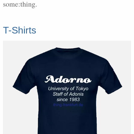
some:thing.
T-Shirts