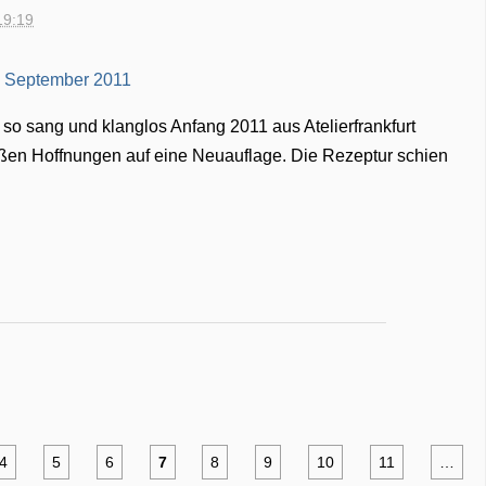
19:19
 so sang und klanglos Anfang 2011 aus Atelierfrankfurt
ßen Hoffnungen auf eine Neuauflage. Die Rezeptur schien
4
5
6
7
8
9
10
11
…