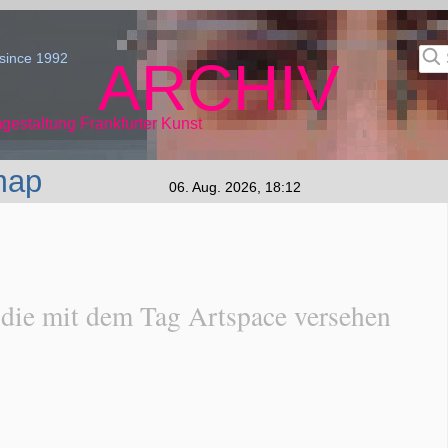
since 1992
ARCHIV
gestaltung Frankfurter Kunst
map
06. Aug. 2026, 18:12
 die mit dem Tag Artspace versehen