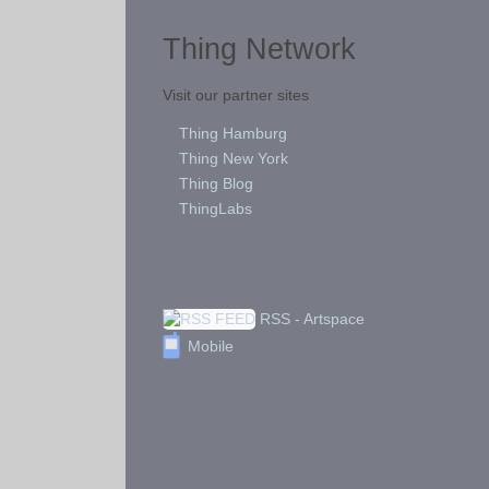
Thing Network
Visit our partner sites
Thing Hamburg
Thing New York
Thing Blog
ThingLabs
RSS - Artspace
Mobile