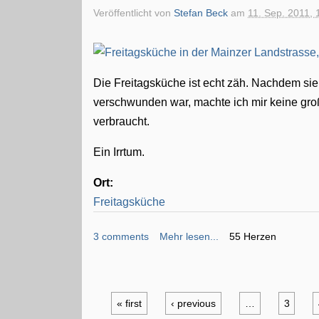
Veröffentlicht von
Stefan Beck
am
11. Sep. 2011, 
Die Freitagsküche ist echt zäh. Nachdem sie
verschwunden war, machte ich mir keine gro
verbraucht.
Ein Irrtum.
Ort:
Freitagsküche
3 comments
Mehr lesen...
55 Herzen
« first
‹ previous
…
3