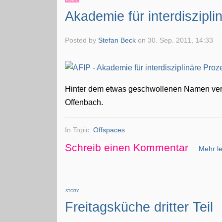
PLACE
Akademie für interdiszipl
Posted by
Stefan Beck
on
30. Sep. 2011, 14:33
Hinter dem etwas geschwollenen Namen verbi
Offenbach.
In Topic:
Offspaces
Schreib einen Kommentar
Mehr le
STORY
Freitagsküche dritter Teil