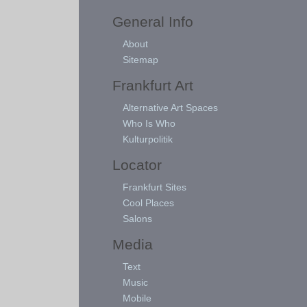
General Info
About
Sitemap
Frankfurt Art
Alternative Art Spaces
Who Is Who
Kulturpolitik
Locator
Frankfurt Sites
Cool Places
Salons
Media
Text
Music
Mobile