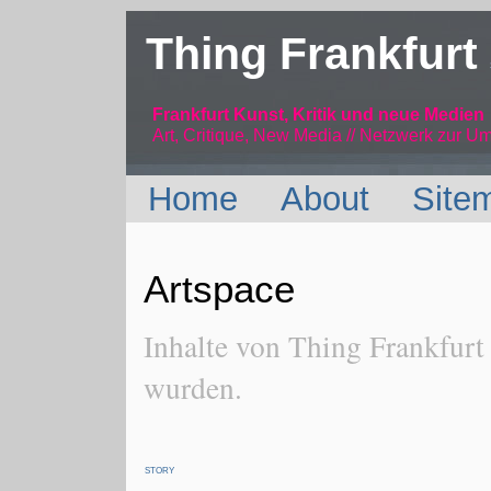
Thing Frankfurt
Frankfurt Kunst, Kritik und neue Medien
Art, Critique, New Media // Netzwerk
zur Um
Home
About
Site
Artspace
Inhalte von Thing Frankfurt
wurden.
STORY