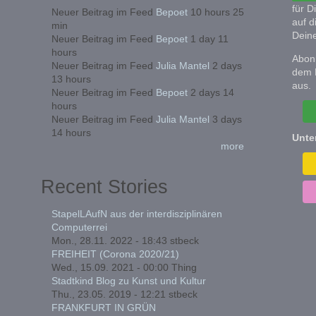
für D
Neuer Beitrag im Feed
Bepoet
10 hours 25
auf d
min
Deine
Neuer Beitrag im Feed
Bepoet
1 day 11
hours
Abonn
Neuer Beitrag im Feed
Julia Mantel
2 days
dem 
13 hours
aus.
Neuer Beitrag im Feed
Bepoet
2 days 14
hours
Neuer Beitrag im Feed
Julia Mantel
3 days
14 hours
Unte
more
Recent Stories
StapelLAufN aus der interdisziplinären
Computerrei
Mon., 28.11. 2022 - 18:43
stbeck
FREIHEIT (Corona 2020/21)
Wed., 15.09. 2021 - 00:00
Thing
Stadtkind Blog zu Kunst und Kultur
Thu., 23.05. 2019 - 12:21
stbeck
FRANKFURT IN GRÜN