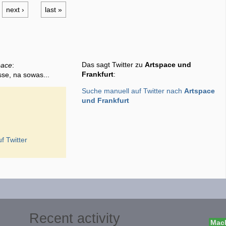
next ›
last »
Das sagt Twitter zu
Artspace und
pace
:
Frankfurt
:
sse, na sowas...
Suche manuell auf Twitter nach
Artspace
und Frankfurt
f Twitter
Recent activity
Mach