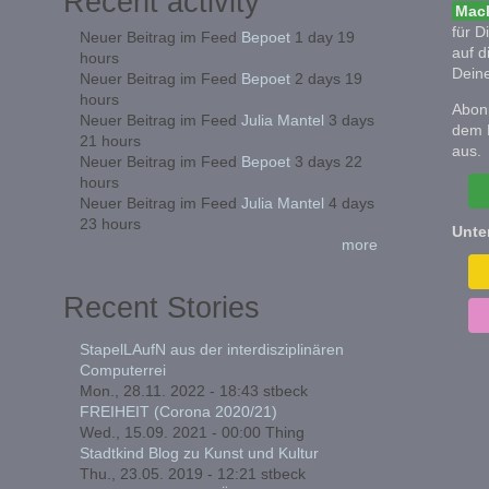
Recent activity
Mach
für D
Neuer Beitrag im Feed
Bepoet
1 day 19
auf d
hours
Deine
Neuer Beitrag im Feed
Bepoet
2 days 19
hours
Abonn
Neuer Beitrag im Feed
Julia Mantel
3 days
dem 
21 hours
aus.
Neuer Beitrag im Feed
Bepoet
3 days 22
hours
Neuer Beitrag im Feed
Julia Mantel
4 days
23 hours
Unte
more
Recent Stories
StapelLAufN aus der interdisziplinären
Computerrei
Mon., 28.11. 2022 - 18:43
stbeck
FREIHEIT (Corona 2020/21)
Wed., 15.09. 2021 - 00:00
Thing
Stadtkind Blog zu Kunst und Kultur
Thu., 23.05. 2019 - 12:21
stbeck