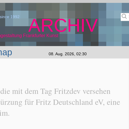
since 1992
ARCHIV
gestaltung Frankfurter Kunst
map
08. Aug. 2026, 02:30
 die mit dem Tag Fritzdev versehen
ürzung für Fritz Deutschland eV, eine
im.