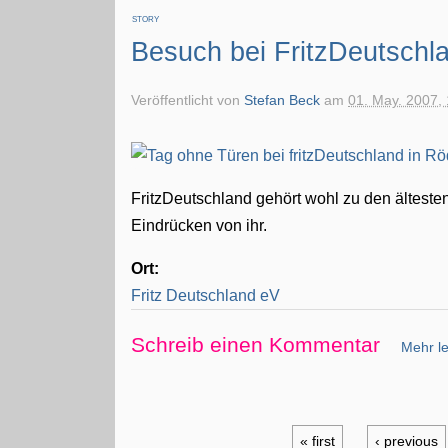
STORY
Besuch bei FritzDeutschl
Veröffentlicht von
Stefan Beck
am
01. May. 2007,
FritzDeutschland gehört wohl zu den älteste
Eindrücken von ihr.
Ort:
Fritz Deutschland eV
Schreib einen Kommentar
Mehr le
« first
‹ previous