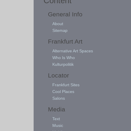
Content
General Info
About
Sitemap
Frankfurt Art
Alternative Art Spaces
Who Is Who
Kulturpolitik
Locator
Frankfurt Sites
Cool Places
Salons
Media
Text
Music