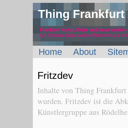
Thing Frankfurt
Frankfurt Kunst, Kritik und neue Medien
Art, Critique, New Media // Netzwerk
zur Um
Home
About
Site
Fritzdev
Inhalte von Thing Frankfurt
wurden. Fritzdev ist die Abk
Künstlergruppe aus Rödelhe