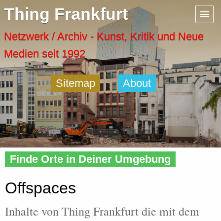
Menu
Thing Frankfurt
Artspaces
Netzwerk / Archiv - Kunst, Kritik und Neue
Medien seit 1992
Cool Places
Sitemap
About
Frankfurt Diary
Activity
Home
»
Tags
» Offspaces
Recent Posts
Finde Orte in Deiner Umgebung
Home
Offspaces
Inhalte von Thing Frankfurt die mit dem