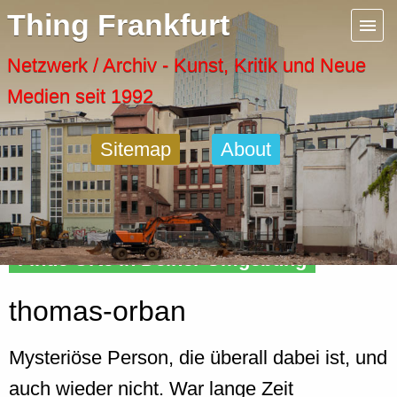
Menu
Thing Frankfurt
Artspaces
Netzwerk / Archiv - Kunst, Kritik und Neue
Medien seit 1992
Cool Places
Sitemap
About
Frankfurt Diary
Activity
Finde Orte in Deiner Umgebung
Recent Posts
thomas-orban
Home
Mysteriöse Person, die überall dabei ist, und
auch wieder nicht. War lange Zeit