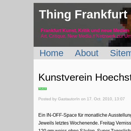
Thing Frankfurt
Frankfurt Kunst, Kritik und neue Medien
Art, Critique, New Media // Netzwerk
zur Um
Home
About
Site
Kunstverein Hoechst
PLACE
Posted by
GastautorIn
on
17. Oct. 2010, 13:07
Ein IN-OFF-Space für monatliche Ausstellung
Jeweils letztes Wochenende. Freitag Vernis
120 qm weiss ohne Säulen. Super Tageslich