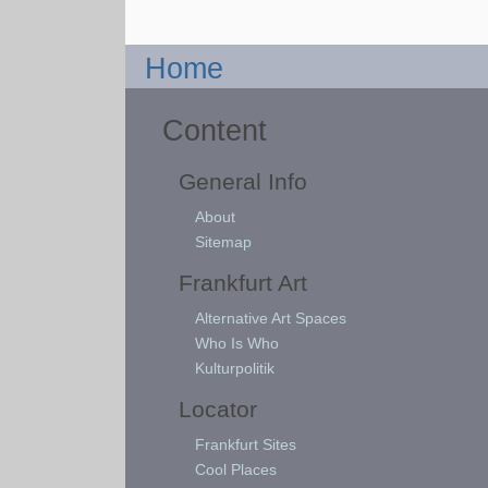
Home
Content
General Info
About
Sitemap
Frankfurt Art
Alternative Art Spaces
Who Is Who
Kulturpolitik
Locator
Frankfurt Sites
Cool Places