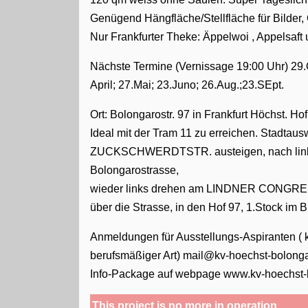
Genügend Hängfläche/Stellfläche für Bilder, 
Nur Frankfurter Theke: Äppelwoi , Appelsaft 
Nächste Termine (Vernissage 19:00 Uhr) 29.Ok
April; 27.Mai; 23.Juno; 26.Aug.;23.SEpt.
Ort: Bolongarostr. 97 in Frankfurt Höchst. Hof
Ideal mit der Tram 11 zu erreichen. Stadta
ZUCKSCHWERDTSTR. austeigen, nach links 
Bolongarostrasse,
wieder links drehen am LINDNER CONGRE
über die Strasse, in den Hof 97, 1.Stock im B
Anmeldungen für Ausstellungs-Aspiranten ( ke
berufsmäßiger Art) mail@kv-hoechst-bolong
Info-Package auf webpage www.kv-hoechst-
This project is no more in operation.