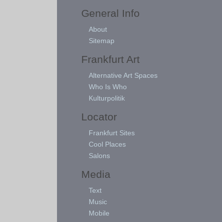
General Info
About
Sitemap
Frankfurt Art
Alternative Art Spaces
Who Is Who
Kulturpolitik
Locator
Frankfurt Sites
Cool Places
Salons
Media
Text
Music
Mobile