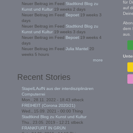
für D
Neuer Beitrag im Feed
Stadtkind Blog zu
auf d
Kunst und Kultur
19 weeks 2 days
Deine
Neuer Beitrag im Feed
Bepoet
19 weeks 3
days
Abonn
Neuer Beitrag im Feed
Stadtkind Blog zu
dem 
Kunst und Kultur
19 weeks 3 days
aus.
Neuer Beitrag im Feed
Bepoet
19 weeks 4
days
Neuer Beitrag im Feed
Julia Mantel
20
weeks 5 hours
Unte
more
Recent Stories
StapelLAufN aus der interdisziplinären
Computerrei
Mon., 28.11. 2022 - 18:43
stbeck
FREIHEIT (Corona 2020/21)
Wed., 15.09. 2021 - 00:00
Thing
Stadtkind Blog zu Kunst und Kultur
Thu., 23.05. 2019 - 12:21
stbeck
FRANKFURT IN GRÜN