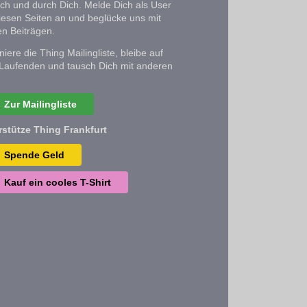
ich und durch Dich. Melde Dich als User
iesen Seiten an und beglücke uns mit
n Beiträgen.
iere die Thing Mailingliste, bleibe auf
Laufenden und tausch Dich mit anderen
Zur Mailingliste
rstütze Thing Frankfurt
Spende Geld
Kauf ein cooles T-Shirt