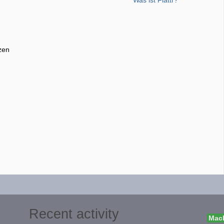
zen
Recent activity
Mach