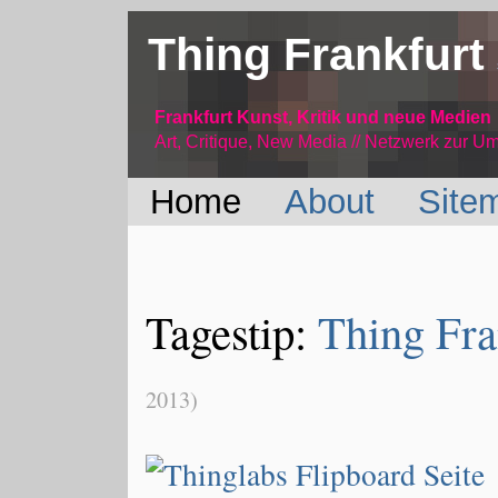
Thing Frankfurt
Frankfurt Kunst, Kritik und neue Medien
Art, Critique, New Media // Netzwerk
zur Um
Home
About
Site
Tagestip:
Thing Fra
2013)