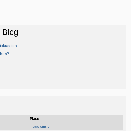
t Blog
Diskussion
chen?
Place
.
Trage eins ein