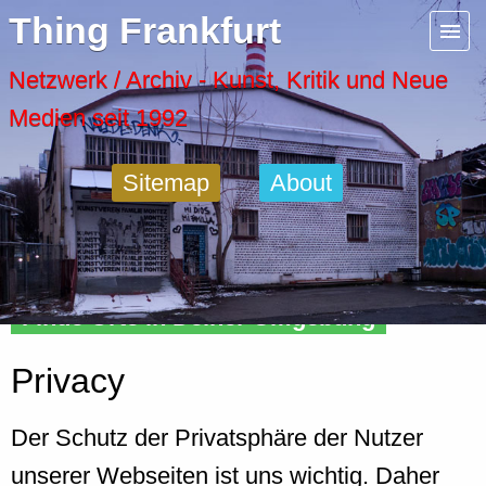
Menu
Thing Frankfurt
Artspaces
Netzwerk / Archiv - Kunst, Kritik und Neue
Medien seit 1992
Cool Places
Sitemap
About
Frankfurt Diary
Activity
Finde Orte in Deiner Umgebung
Recent Posts
Privacy
Home
Der Schutz der Privatsphäre der Nutzer
unserer Webseiten ist uns wichtig. Daher