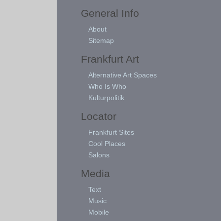
General Info
About
Sitemap
Frankfurt Art
Alternative Art Spaces
Who Is Who
Kulturpolitik
Locator
Frankfurt Sites
Cool Places
Salons
Media
Text
Music
Mobile