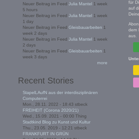
für D
Neuer Beitrag im Feed
Julia Mantel
1 week
auf d
5 hours
Deine
Neuer Beitrag im Feed
Julia Mantel
1 week
1 day
Abonn
Neuer Beitrag im Feed
Gleisbauarbeiten
1
dem 
week 2 days
aus.
Neuer Beitrag im Feed
Julia Mantel
1 week
2 days
Neuer Beitrag im Feed
Gleisbauarbeiten
1
week 3 days
Unte
more
Recent Stories
StapelLAufN aus der interdisziplinären
Computerrei
Mon., 28.11. 2022 - 18:43
stbeck
FREIHEIT (Corona 2020/21)
Wed., 15.09. 2021 - 00:00
Thing
Stadtkind Blog zu Kunst und Kultur
Thu., 23.05. 2019 - 12:21
stbeck
FRANKFURT IN GRÜN