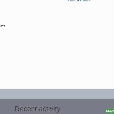
zen
Recent activity
Mach