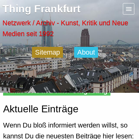
Menu
Thing Frankfurt
Artspaces
Netzwerk / Archiv - Kunst, Kritik und Neue
Medien seit 1992
Cool Places
Sitemap
About
Frankfurt Diary
Activity
Finde Orte in Deiner Umgebung
Recent Posts
Aktuelle Einträge
Home
Wenn Du bloß informiert werden willst, so
kannst Du die neuesten Beiträge hier lesen: